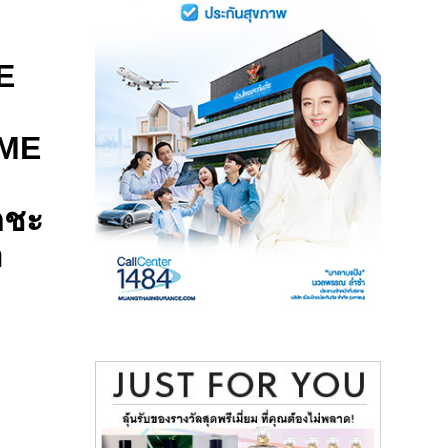
E
OME
ดชะ
า