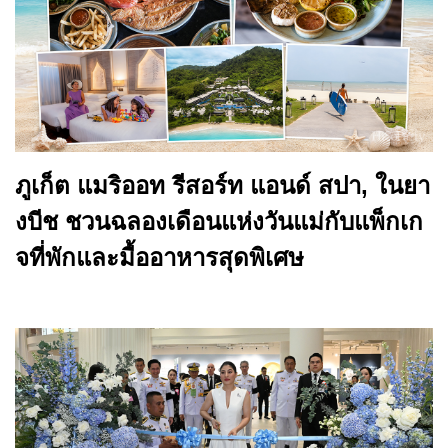
ภูเก็ต แมริออท รีสอร์ท แอนด์ สปา, ในยา
งบีช ชวนฉลองเดือนแห่งวันแม่กับแพ็กเก
จที่พักและมื้ออาหารสุดพิเศษ