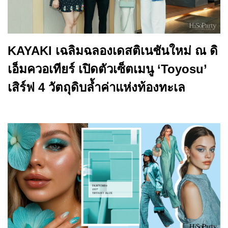
KAYAKI เฉลิมฉลองเดสติเนชันใหม่ ณ ดิ
เอ็มควอเทียร์ เปิดตัวเซ็ตเมนู ‘Toyosu’
เสิร์ฟ 4 วัตถุดิบล้ำค่าแห่งท้องทะเล