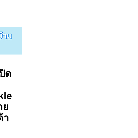
ม
ปิด
ด
kle
าย
้า