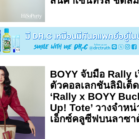
สินค้าเซ็นทรัล ชิดล
BOYY จับมือ Rally เ
ตัวคอลเลกชันลิมิเต็
‘Rally x BOYY Buc
Up! Tote’ วางจำหน่
เอ็กซ์คลูซีฟบนลาซาด