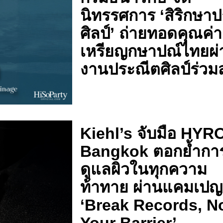
นิทรรศการ ‘สิริกษา
ศิลป์’ ถ่ายทอดคุณค่า
เหรียญกษาปณ์ไทยผ่
งานประณีตศิลป์ร่วม
Kiehl’s จับมือ HYR
Bangkok ตอกย้ำกา
ดูแลผิวในทุกความ
ท้าทาย ผ่านแคมเปญ
‘Break Records, N
Your Barrier’