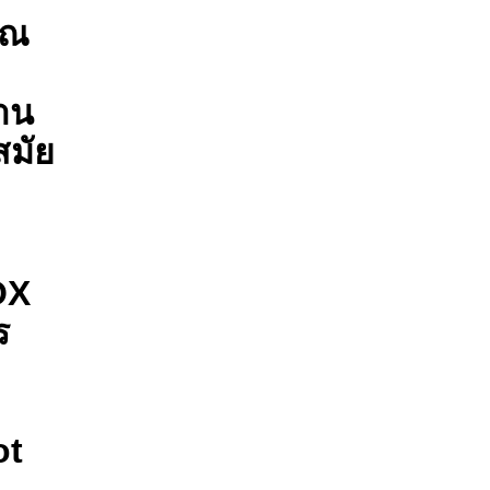
ปณ
าน
สมัย
OX
ร
ot