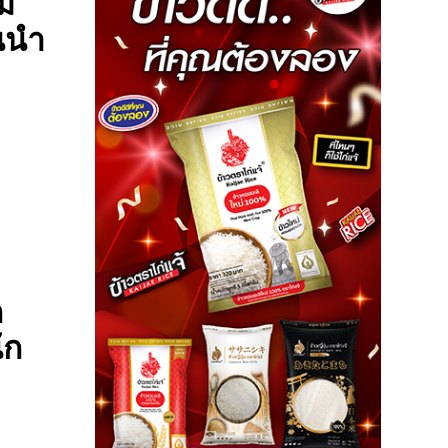
ม
นนำ
ก
ัก