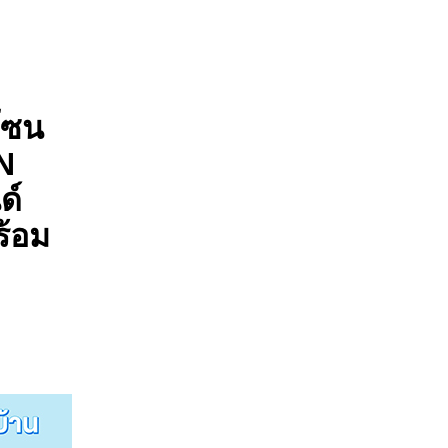
โซน
N
ด์
ร้อม