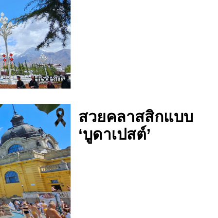
สวยคลาสสิกแบบ
‘บูดาเปสต์’