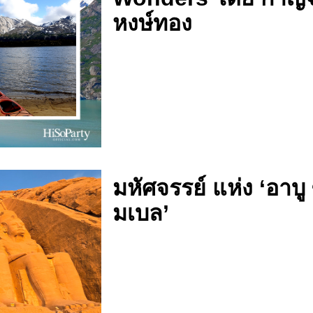
หงษ์ทอง
มหัศจรรย์ แห่ง ‘อาบู 
มเบล’