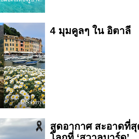
4 มุมคูลๆ ใน อิตาลี
สูดอากาศ สะอาดที่ส
โลกที่ ‘สวาลบาร์ด’