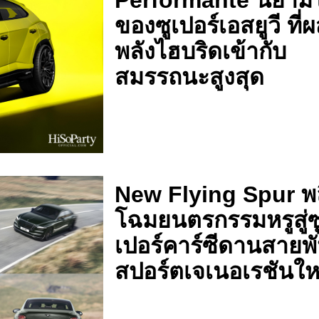
Performante นิยาม
ของซูเปอร์เอสยูวี ที
พลังไฮบริดเข้ากับ
สมรรถนะสูงสุด
New Flying Spur พ
โฉมยนตรกรรมหรูสู่ซ
เปอร์คาร์ซีดานสายพัน
สปอร์ตเจเนอเรชันให