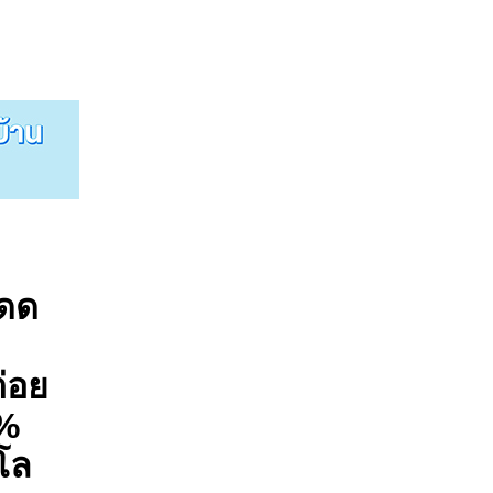
โดด
ต่อย
0%
โล