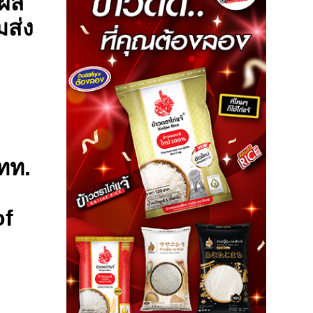
ผัส
มส่ง
ย
ททท.
of