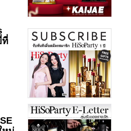
s
ที่
 SE