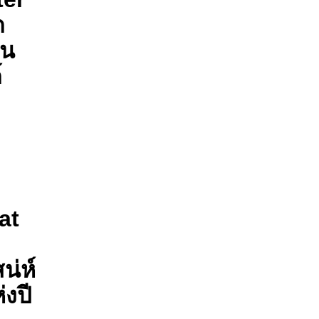
ด
ใน
์
at
น่ห์
่งปี