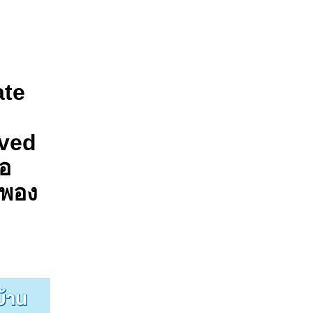
ate
oved
ือ
ำพอง