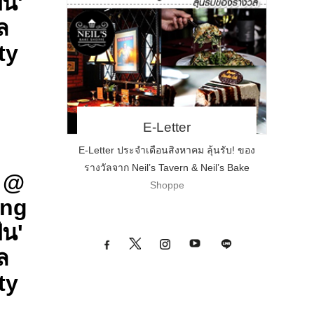
ัน'
ล
ty
E-Letter
E-Letter ประจำเดือนสิงหาคม ลุ้นรับ! ของ
รางวัลจาก Neil’s Tavern & Neil’s Bake
 @
Shoppe
ing
ัน'
ล
ty