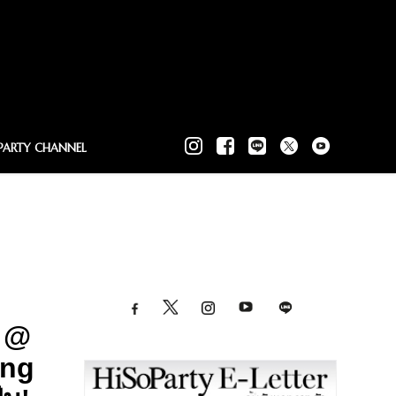
PARTY CHANNEL
 @
ing