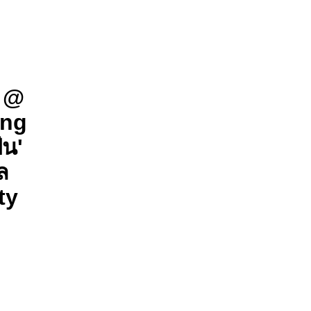
 @
ing
ัน'
ล
ty