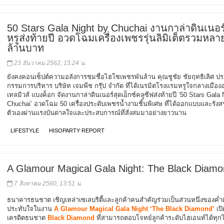
50 Stars Gala Night by Chuchai งานกาล่าดินเนอร
หรูส่งท้ายปี อวดโฉมเครื่องเพชรรุ่นลิมิเต็ตรวมหลา
ล้านบาท
23 ธันวาคม 2562, 15:24 น.
ยังคงคอนเซ็ปต์ความอลังการชมชื่อไฮโซเพชรพันล้าน คุณชูชัย ชัยฤทธิเลิศ ป
กรรมการบริหาร บริษัท เจมพีช กรุ๊ป จำกัด ที่ได้เนรมิตโรงแรมหรูใจกลางเมือง
เทลมิวส์ แบงค็อก จัดงานกาล่าดินเนอร์สุดเอ็กซ์คลูซีฟส่งท้ายปี ‘50 Stars Gala 
Chuchai’ อวดโฉม 50 เครื่องประดับเพชรน้ำงามชิ้นพิเศษ ที่ได้ออกแบบและรังส
ตัวเองผ่านแรงบันดาลใจและประสบการณ์ที่สั่งสมมาอย่างยาวนาน
LIFESTYLE
HISOPARTY REPORT
A Glamour Magical Gala Night: The Black Diam
7 สิงหาคม 2560, 13:51 น.
ธนาคารธนชาต เชิญเหล่าเซเลบริตี้และลูกค้าคนสำคัญร่วมเป็นส่วนหนึ่งของค่ำค
ประทับใจในงาน
A Glamour Magical Gala Night ‘The Black Diamond’
เป
เครดิตธนชาต
Black Diamond
ที่สามารถตอบโจทย์ลูกค้าระดับไฮเอนท์ได้ทุก