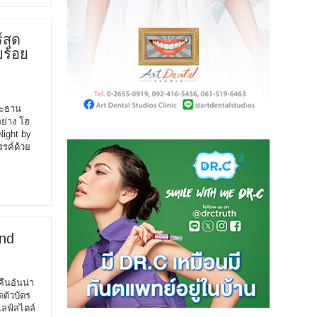
์สุด
ยร้อย
ระธาน
อย่าง โฮ
Night by
รรค์ด้วย
ond
ืนอันน่า
ิดตัวบัตร
ไลฟ์สไตล์