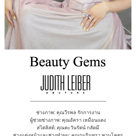
ช่างภาพ: คุณวีรพล รักการงาน
ผู้ช่วยช่างภาพ: คุณอัครา เหมือนแดง
สไตลิสต์: คุณตะวันรัตน์ กลัดมี
ช่างแต่งหน้าและช่างทำผม: คุณกุมรินทรา พานโคตร