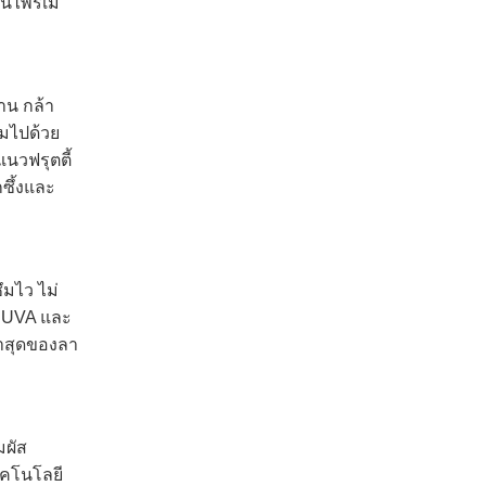
ป็นไพรเม
าน กล้า
ยมไปด้วย
นวฟรุตตี้
ซึ้งและ
ึมไว ไม่
ก UVA และ
่าสุดของลา
มผัส
ทคโนโลยี