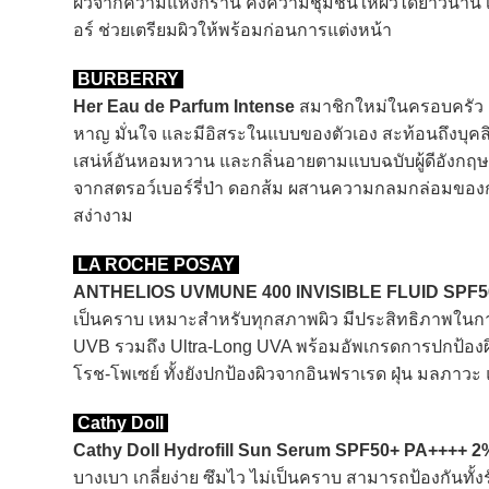
ผิวจากความแห้งกร้าน คงความชุ่มชื้นให้ผิวได้ยาวนาน เป
อร์ ช่วยเตรียมผิวให้พร้อมก่อนการแต่งหน้า
BURBERRY
Her Eau de Parfum Intense
สมาชิกใหม่ในครอบครัว Bur
หาญ มั่นใจ และมีอิสระในแบบของตัวเอง สะท้อนถึงบุคลิ
เสน่ห์อันหอมหวาน และกลิ่นอายตามแบบฉบับผู้ดีอังกฤษ พ
จากสตรอว์เบอร์รี่ป่า ดอกส้ม ผสานความกลมกล่อมของกลิ
สง่างาม
LA ROCHE POSAY
ANTHELIOS UVMUNE 400 INVISIBLE FLUID SPF5
เป็นคราบ เหมาะสำหรับทุกสภาพผิว มีประสิทธิภาพในก
UVB รวมถึง Ultra-Long UVA พร้อมอัพเกรดการปกป้องผิ
โรช-โพเซย์ ทั้งยังปกป้องผิวจากอินฟราเรด ฝุ่น มลภา
Cathy Doll
Cathy Doll Hydrofill Sun Serum SPF50+ PA++++ 2
บางเบา เกลี่ยง่าย ซึมไว ไม่เป็นคราบ สามารถป้องกันท