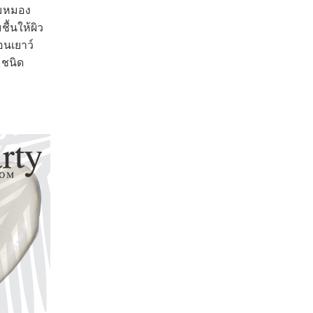
ามหมอง
ื้นให้ผิว
อนเยาว์
 ชนิด