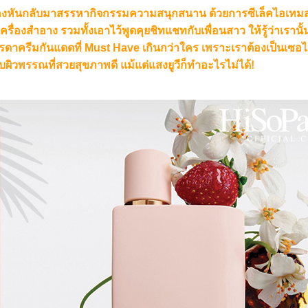
 ลองหันกลับมาสรรหากิจกรรมความสนุกสนาน ด้วยการซีเล็คไอเทมส
๋าเครื่องสำอาง รวมทั้งเอาไว้พูดคุยชิทแชทกับเพื่อนสาว ให้รู้ว่าเรานั้น
รดาครีมกันแดดที่ Must Have เกินกว่าใคร เพราะเราต้องเป็นเซอไ
ับผิวพรรณที่สวยสุขภาพดี แม้แต่แสงยูวีก็ทำอะไรไม่ได้!