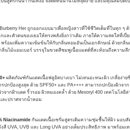
็นสูตรกันน้ำ กันเหงื่อ จึงติดทนนานไม่หลุดง่าย และมีคุณสมบัติเ
berry Her ถูกออกแบบมาเพื่อหญิงสาวที่ใช้ชีวิตเต็มที่ในทุก ๆ ด้
กและตัวตนของเธอให้ทรงพลังยิ่งกว่าเดิม ภายใต้ความสดใสที่เปี่
ร้อมเพิ่มความเข้มข้นให้กับกลิ่นหอมอันเป็นเอกลักษณ์ ด้วยกลิ่นแ
่นไม้แอมเบอร์ บรรจุในขวดสีชมพูเนื้อแมตต์ที่สะท้อนถึงความลึก
0+
ผลิตภัณฑ์กันแดดเนื้อฟลูอิดบางเบา ไม่เหนอะหนะผิว เกลี่ยง่ายซ
ารปกป้องสูงสุด ด้วย SPF50+ และ PA++++ สามารถปกป้องผิวจา
วจากฝ้าแดด ริ้วรอย ผิวหมองคล้ำ ด้วย Mexoryl 400 เทคโนโลยีล
วะ และปราศจากน้ำหอม
% Niacinamide
กันแดดเนื้อเซรั่มสูตรเติมความชุ่มชื้นให้ผิว มอบสั
ั้งรังสี UVA, UVB และ Long UVA อย่างเต็มประสิทธิภาพ มาพร้อมเ