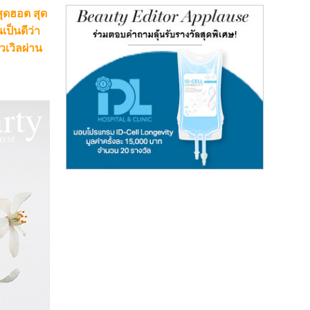
ุดฮอต สุด
เป็นดีว่า
วเวิลผ่าน