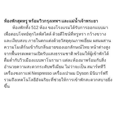
ห้องพักสุดหรู พร้อมวิวกรุงเทพฯ และแม่น้ำเจ้าพระยา
ห้องพักทั้ง 512 ห้อง ของโรงแรมได้รับการออกแบบมา
เพื่อตอบโจทย์ทุกไลฟ์สไตล์ ด้วยดีไซน์ที่หรูหรา กว้างขวาง
และเงียบสงบ ภายในตกแต่งด้วยวัสดุคุณภาพเยี่ยม ผสมผสาน
ความโมเดิร์นเข้ากับกลิ่นอายของเอกลักษณ์ไทย หน้าต่างสูง
จากพื้นจรดเพดานเปิดรับแสงธรรมชาติ พร้อมให้ผู้เข้าพักได้
ดื่มด่ำกับวิวเมืองแบบพาโนรามา แต่ละห้องมาพร้อมกับสิ่ง
อำนวยความสะดวกระดับพรีเมียม ไม่ว่าจะเป็น สมาร์ททีวี
เครื่องชงกาแฟ Nespresso เครื่องเป่าผม Dyson มินิบาร์ฟรี
รวมถึงเทคโนโลยีอัจฉริยะที่ช่วยให้การเข้าพักสะดวกสบายยิ่ง
ขึ้น