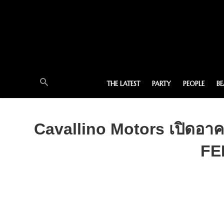
THE LATEST
PARTY
PEOPLE
B
Cavallino Motors เปิดอา
FE