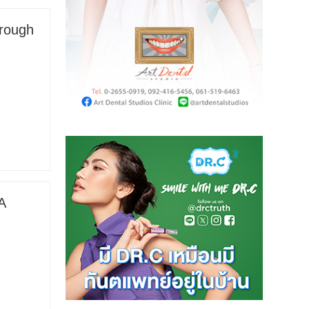
hrough
 A