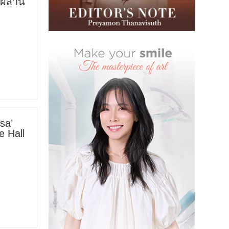
ี่ผสาน
sa’
e Hall