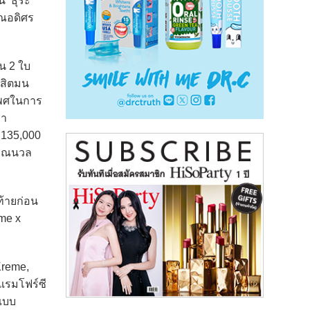
์ ธุระ
ุณอดิศร
น 2 ใบ
ณสิตมน
เพศในการ
ชา
 135,000
คุณนวล
ท้ายก่อน
eme x
Kreme,
แรมโฟร์ซี
์แบบ