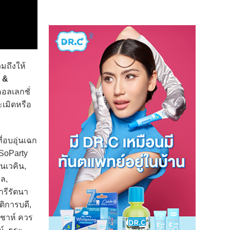
มถึงให้
e &
อลเลกชั่
เมิดหรือ
่อบอุ่นเฉก
iSoParty
นเวคิน,
มล,
ารีรัตนา
ติการบดี,
ฑชาห์ ควร