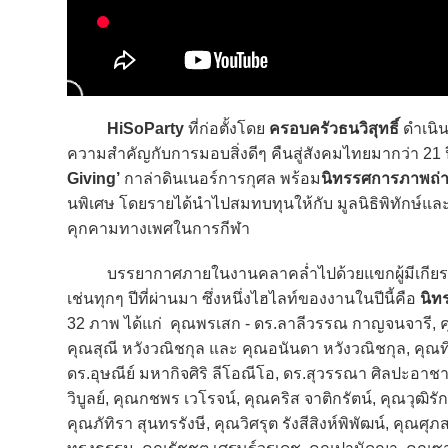
HiSoParty
ที่ก่อตั้งโดย
ครอบครัวธนวิสุทธิ์
ดำเนิน
ความสำคัญกับการมอบสิ่งดีๆ คืนสู่สังคมไทยมากว่า 21 ปี 
Giving’
กาล่าดินเนอร์การกุศล พร้อม
นิทรรศการภาพถ่า
นพิเศษ โดยรายได้นำไปสมทบทุนให้กับ มูลนิธิพิทักษ์แ
คุกคามทางเพศในการกีฬา
บรรยากาศภายในงานคลาคล่ำไปด้วยแขกผู้มีเกียรติมาก
เช่นทุกๆ ปีที่ผ่านมา ซึ่งหนึ่งไฮไลท์ของงานในปีนี้คือ
นิท
32 ภาพ ได้แก่ คุณพรเสก - ดร.ลาลีวรรณ กาญจนจารี, คุ
คุณสุณี หวังวณิชกุล และ คุณอนันดา หวังวณิชกุล, คุณทิ
ดร.อุษณีย์ มหากิจศิริ ลีโอณีโอ, ดร.สุวรรณา ศิลปะอาชา
วิบูลย์, คุณกชพร เวโรจน์, คุณคริส จาติกรัตน์, คุณวุฒิร
คุณภัทิรา สุนทรรังษี, คุณวิศรุต รังสีสิงห์พิพัฒน์, ค