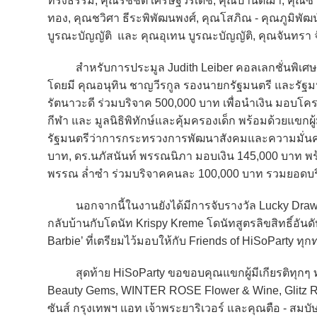
ทรงธรรม, คุณรัชชต เศรษฐ์วรเดช, คุณปานัดฌา, คุณซาบีด
ทอง, คุณชวิศา ธีระพิพัฒนพงศ์, คุณโสภิณ - คุณภูมิพัฒ
บูรณะบัญญัติ และ คุณอุเทน บูรณะบัญญัติ, คุณจันทรา จ
สำหรับการประมูล Judith Leiber คอลเลกชั่นพิเศษ ซึ่ง
โดยมี คุณอนุทิน ชาญวีรกูล รองนายกรัฐมนตรี และรั
รัตนาวะดี ร่วมบริจาค 500,000 บาท เพื่อนำเงิน มอ
กีฬา และ มูลนิธิพิทักษ์และคุ้มครองเด็ก พร้อมด้วยแขกผู
รัฐมนตรีว่าการกระทรวงการพัฒนาสังคมและความมั่นคงข
บาท, ดร.นภัสนันท์ พรรณนิภา มอบเงิน 145,000 บาท พ
พรรณ ล่ำซำ ร่วมบริจาคคนละ 100,000 บาท รวมยอดบริ
นอกจากนี้ในงานยังได้มีการจับรางวัล Lucky Draw เพื
กลับบ้านกับโดนัท Krispy Kreme โดนัทสูตรลิขสิทธิ์อันดั
Barbie’ ที่เตรียมไว้มอบให้กับ Friends of HiSoParty ทุ
สุดท้าย HiSoParty ขอขอบคุณแขกผู้มีเกียรติทุกๆ ท่าน ร
Beauty Gems, WINTER ROSE Flower & Wine, Glitz Rent
ซันส์ กรุงเทพฯ แอท เจ้าพระยาริเวอร์ และคุณตือ - สม