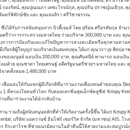
า, คุณอัลฑริกา ไทยเศรษฐ์, คุณเอมิลี่ บอร์เดลลิเย่, ดร.ธรรมรัตน
น์ รองรัตน์, คุณปุณณภา เตชะโรจน์กุล, คุณปรัน ปราชญ์เมธีกุล, ค
ันทร์พิทักษ์ชัย และ คุณเจนจิรา ตรีวิชาพรรณ
ได้รับการสนับสนุนจาก บิวตี้เจมส์ โดย สุริยน ศรีอรทัยกุล จำนว
ฐมนตรีว่าการกระทรวงมหาดไทย ร่วมบริจาค 300,000 บาท และ คุ
บโครงการการป้องกันและแก้ไขปัญหาการล่วงละเมิดหรือคุกคามทาง
้มีเกียรติผู้ใจบุญร่วมบริจาคเงินสมทบทุน ได้แก่ คุณวราวุธ ศิลปอา
องมนุษย์ มอบเงิน 200,000 บาท, คุณศันสนีย์ พานารถ มอบเงิน
ร้อมด้วย คุณชาดา ไทยเศรษฐ์ อดีตรัฐมนตรีช่วยฯ มหาดไทย และ 
จาคทั้งหมด 1,480,000 บาท
่อมอบให้กับแขกผู้มีเกียรติที่มาร่วมงานเพื่อแทนคำขอบคุณ ปิด
บ 1 ที่ครองใจคนทั่วโลก กับคอลเลกชั่นสุดเอ็กซ์คลูซีฟ ‘Krispy Kr
กท่านที่มาร่วมงานได้นำกลับบ้าน
วมถึงผู้สนับสนุนหลักที่ทำให้เกิดงานครั้งนี้ขึ้น ได้แก่ Krispy 
al, บริษัท แอดวานซ์ อินโฟร์ เซอร์วิส จำกัด (มหาชน) AIS, โรง
บัษร ถิระสาโรช ที่ช่วยเนรมิตงานในค่ำคืนนี้ให้สวยงามและสมบูรณ