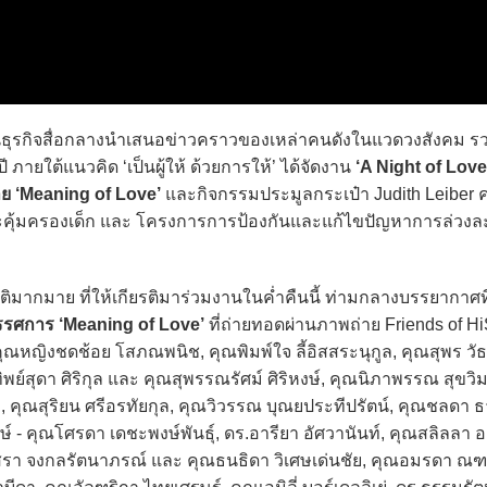
ธุรกิจสื่อกลางนำเสนอข่าวคราวของเหล่าคนดังในแวดวงสังคม รว
ภายใต้แนวคิด ‘เป็นผู้ให้ ด้วยการให้’ ได้จัดงาน
‘A Night of Lov
ย ‘Meaning of Love’
และกิจกรรมประมูลกระเป๋า Judith Leiber ค
ละคุ้มครองเด็ก และ โครงการการป้องกันและแก้ไขปัญหาการล่วงละ
มาย ที่ให้เกียรติมาร่วมงานในค่ำคืนนี้ ท่ามกลางบรรยากาศที
รรศการ ‘Meaning of Love’
ที่ถ่ายทอดผ่านภาพถ่าย Friends of H
ณหญิงชดช้อย โสภณพนิช, คุณพิมพ์ใจ ลี้อิสสระนุกูล, คุณสุพร วัธ
พย์สุดา ศิริกุล และ คุณสุพรรณรัศม์ ศิริหงษ์, คุณนิภาพรรณ สุขวิ
, คุณสุริยน ศรีอรทัยกุล, คุณวิวรรณ บุณยประทีปรัตน์, คุณชลดา ธ
ักษ์ - คุณโศรดา เดชะพงษ์พันธุ์, ดร.อารียา อัศวานันท์, คุณสลิลลา อ
ุณศุภสรา จงกลรัตนาภรณ์ และ คุณธนธิดา วิเศษเด่นชัย, คุณอมรดา ณ