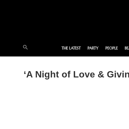
THE LATEST
PARTY
PEOPLE
B
‘A Night of Love & Givin