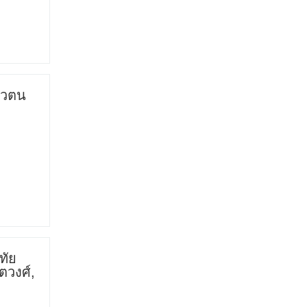
ตัวตน
ทัย
ตวงศ์,