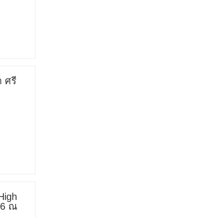
 ศรี
High
26 ณ