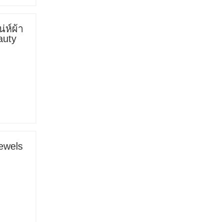
ห์ผ้า
auty
Jewels