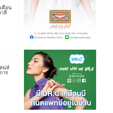
เดือน
มาลี
น่ห์
่การ