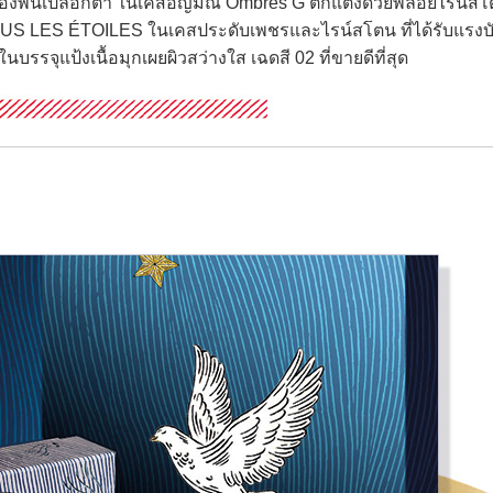
องพื้นเปลือกตา ในเคสอัญมณี Ombres G ตกแต่งด้วยพลอยไรน์สโต
 LES ÉTOILES ในเคสประดับเพชรและไรน์สโตน ที่ได้รับแรงบ
รจุแป้งเนื้อมุกเผยผิวสว่างใส เฉดสี 02 ที่ขายดีที่สุด