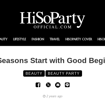
EAUTY
LIFESTYLE
FASHION
TRAVEL
HISOPARTY COVER
HISO
easons Start with Good Beg
BEAUTY
BEAUTY PARTY
2 years ago