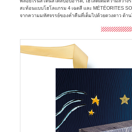
พลอยไรน์สโตนสไตล์ป๊อปอาร์ต, ไฮไลต์เติมความสว่างร
สะท้อนแบบโฮโลแกรม 4 เฉดสี และ MÉTÉORITES SOUS
จากความมหัศจรรย์ของค่ำคืนที่เต็มไปด้วยดวงดาว ด้านในบร