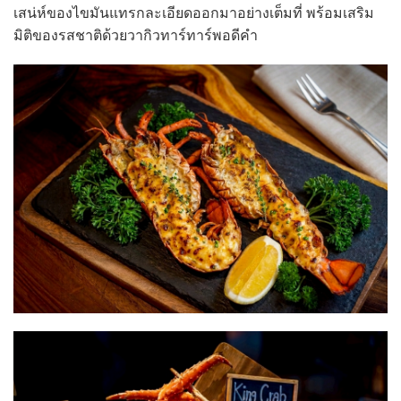
เสน่ห์ของไขมันแทรกละเอียดออกมาอย่างเต็มที่ พร้อมเสริม
มิติของรสชาติด้วยวากิวทาร์ทาร์พอดีคำ