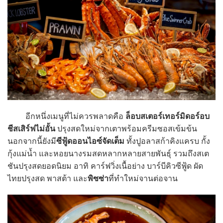
อีกหนึ่งเมนูที่ไม่ควรพลาดคือ
ล็อบสเตอร์เทอร์มิดอร์อบ
ชีสเสิร์ฟไม่อั้น
ปรุงสดใหม่จากเตาพร้อมครีมซอสเข้มข้น
นอกจากนี้ยังมี
ซีฟู้ดออนไอซ์จัดเต็ม
ทั้งปูอลาสก้าคิงแครบ กั้ง
กุ้งแม่น้ำ และหอยนางรมสดหลากหลายสายพันธุ์ รวมถึงสเต
ชันปรุงสดยอดนิยม อาทิ คาร์ฟวิ่งเนื้อย่าง บาร์บีคิวซีฟู้ด ผัด
ไทยปรุงสด พาสต้า และ
พิซซ่า
ที่ทำใหม่จานต่อจาน