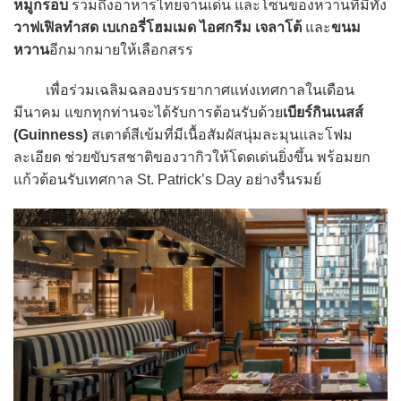
หมูกรอบ
รวมถึงอาหารไทยจานเด่น และโซนของหวานที่มีทั้ง
วาฟเฟิลทำสด เบเกอรี่โฮมเมด ไอศกรีม เจลาโต้
และ
ขนม
หวาน
อีกมากมายให้เลือกสรร
เพื่อร่วมเฉลิมฉลองบรรยากาศแห่งเทศกาลในเดือน
มีนาคม แขกทุกท่านจะได้รับการต้อนรับด้วย
เบียร์กินเนสส์
(Guinness)
สเตาต์สีเข้มที่มีเนื้อสัมผัสนุ่มละมุนและโฟม
ละเอียด ช่วยขับรสชาติของวากิวให้โดดเด่นยิ่งขึ้น พร้อมยก
แก้วต้อนรับเทศกาล St. Patrick’s Day อย่างรื่นรมย์