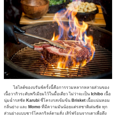
ไฮไลต์ของบรันช์ครั้งนี้คือการรวมหลากหลายส่วนของ
เนื้อวากิวระดับพรีเมียมไว้ในมื้อเดียว ไม่ว่าจะเป็น
Ichibo
เนื้อ
นุ่มฉ่ำรสชัด
Karubi
ซี่โครงรสเข้มข้น
Brisket
เนื้อแน่นหอม
กลิ่นย่าง และ
Momo
ที่มีความมันน้อยแต่รสชาติเด่นชัด ทุก
ส่วนย่างแบบชาร์โคลกริลล์ตามสั่ง เสิร์ฟร้อนจากเตาเพื่อดึง