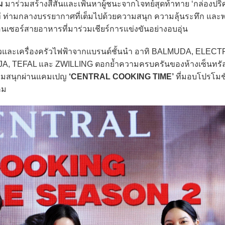
ม
มาร่วมสร้างสีสันและเฟ้นหาผู้ชนะจากโจทย์สุดท้าทาย ‘กล่องปริศนา
าที ท่ามกลางบรรยากาศที่เต็มไปด้วยความสนุก ความลุ้นระทึก และพ
อนเซอร์สายอาหารที่มาร่วมเชียร์การแข่งขันอย่างอบอุ่น
ละเครื่องครัวไฟฟ้าจากแบรนด์ชั้นนำ อาทิ BALMUDA, ELEC
TEFAL และ ZWILLING ตอกย้ำความครบครันของห้างเซ็นทรั
ามสนุกผ่านแคมเปญ
‘CENTRAL COOKING TIME’
ที่มอบโปรโมชั
คม