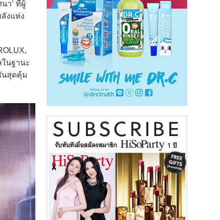
’ ที่ผู้
ลังแห่ง
TROLUX,
ลในฐานะ
นสุดคุ้ม