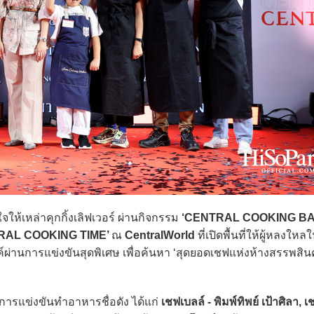
ให้เหล่าคุกกิ้งเลิฟเวอร์ ผ่านกิจกรรม
‘CENTRAL COOKING B
RAL COOKING TIME’
ณ
CentralWorld
ที่เปิดพื้นที่ให้ผู้หลงใ
ผ่านการแข่งขันสุดพิเศษ เพื่อค้นหา ‘สุดยอดเชฟแห่งห้างสรรพสิน
แข่งขันทำอาหารชื่อดัง ได้แก่
เชฟเบลล์ - พิมพ์ทิพย์ เป้าศิลา, เช