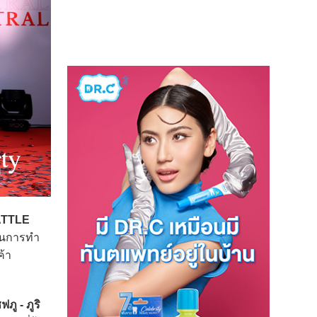
ATTLE
หลในการทำ
ค้า
ฟภู - ภูริ