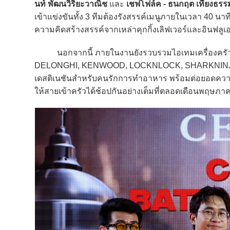
นท์ พัฒนวิริยะวาณิช
และ
เชฟโฟล์ค - ธนกฤต เที่ยงธรร
เข้าแข่งขันทั้ง 3 ทีมต้องรังสรรค์เมนูภายในเวลา 40 น
ความคิดสร้างสรรค์จากเหล่าคุกกิ้งเลิฟเวอร์และอินฟลูเ
นอกจากนี้ ภายในงานยังรวบรวมไอเทมเครื่องครัวแ
DELONGHI, KENWOOD, LOCKNLOCK, SHARKNINJA, 
เดสติเนชันสำหรับคนรักการทำอาหาร พร้อมต่อยอดคว
ให้สายเข้าครัวได้ช้อปกันอย่างเต็มที่ตลอดเดือนพฤษภา