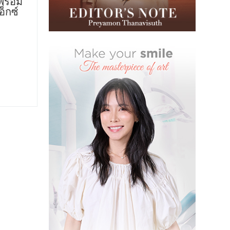
พร้อม
อ็กซ์