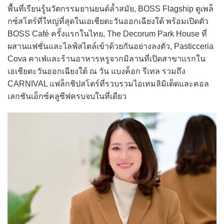
พื้นที่เรียนรู้นวัตกรรมยานยนต์ล้ำสมัย, BOSS Flagship ดูเพล็
กซ์สโตร์ที่ใหญ่ที่สุดในเอเชียตะวันออกเฉียงใต้ พร้อมเปิดตัว
BOSS Café ครั้งแรกในไทย, The Decorum Park House ที่
ผสานแฟชั่นและไลฟ์สไตล์เข้าด้วยกันอย่างลงตัว, Pasticceria
Cova คาเฟ่และร้านอาหารหรูจากมิลานที่เปิดสาขาแรกใน
เอเชียตะวันออกเฉียงใต้ ณ วัน แบงค็อก รีเทล รวมถึง
CARNIVAL แฟล็กชิปสโตร์ที่รวบรวมไอเทมลิมิเต็ดและคอล
เลกชันเอ็กซ์คลูซีฟครบจบในที่เดียว