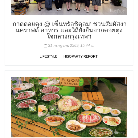
‘กาดดอยตุง @ เซ็นทรัลชิดลม’ ชวนสัมผัสงา
นคราฟต์ อาหาร และวิถียั่งยืนจากดอยตุง
ใจกลางกรุงเทพฯ
31 กรกฎาคม 2569, 15:44 น.
LIFESTYLE
HISOPARTY REPORT