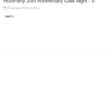
HiSoParty 20th Anniversary Gala Night - II
20 ตุลาคม 2566, 21:43 น.
PARTY