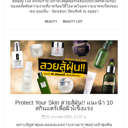
Beauty List ครั้งนี้เรามีโอกาสได้พูดคุยกับเธอแบบกะทัดรัดในเรื่อง
ของเคล็ดลับความงามที่มาพร้อมวิดีโออวดโฉมความน่าหลงใหลของ
เธอ คุณเพ็บ - นัยนชนก ปัทมสิงห์ ณ อยุธยา
BEAUTY
BEAUTY LIST
Protect Your Skin สวยสู้ฝุ่น!! แนะนำ 10
สกินแคร์เพื่อผิวแข็งแรง
31 มกราคม 2562, 15:37 น.
เพราะปัญหาฝุ่นละลองและมลภาวะทางอากาศอย่างเจ้าฝุ่นพิษ