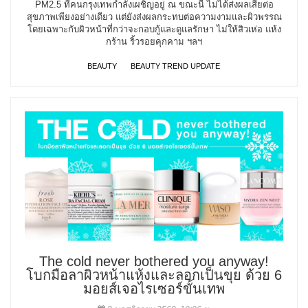
PM2.5 ที่คนกรุงเทพกำลังเผชิญอยู่ ณ ขณะนี้ ไม่ได้ส่งผลเสียต่อ
สุขภาพเพียงอย่างเดียว แต่ยังส่งผลกระทบต่อความงามและผิวพรรณ
โดยเฉพาะกับผิวหน้าที่กว่าจะกอบกู้และดูแลรักษา ไม่ให้สิวเห่อ แห้ง
กร้าน ริ้วรอยคุกคาม ฯลฯ
BEAUTY
BEAUTY TREND UPDATE
The cold never bothered you anyway!
โบกมือลาผิวหน้าแห้งและลอกเป็นขุย ด้วย 6
มอยส์เจอไรเซอร์ขั้นเทพ