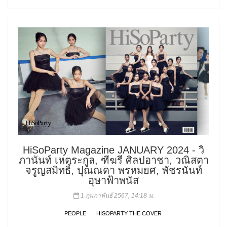
HiSoParty Magazine JANUARY 2024 - วิ
ภานันท์ เหตระกูล, ฑีฆรี ศิลปอาชา, วณิสตา
จรูญสมิทธิ์, ปุณณดา พรหมยศ, พัชรนันท์
อุษาฟ้าพนัส
1 กุมภาพันธ์ 2567, 14:18 น.
PEOPLE
HISOPARTY THE COVER