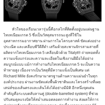
หัวใจของเรือนเวลารุ่นนี้คือกลไกที่ติดตั้งอยู่บนแผ่นฐาน
ไทเทเนียมเกรด 5 ซึ่งเป็นวัสดุสมรรถนะสูงที่ใช้ใน
อุตสาหกรรมอากาศยาน ผ่านการไมโครบลาสต์ ขัดแต่งอย่าง
ประณีต และเคลือบพีวีดีสีดำ เสริมด้วยสะพานจักรสามสายที่
ผลิตจากไทเทเนียมเกรด 5 เคลือบผิวด้วย Titalyt® ถ่ายทอดทั้ง
ความแข็งแกร่งและความละเอียดในเชิงงานฝีมือได้อย่าง
สมบูรณ์แบบ แม้การทำงานกับไทเทเนียมเกรด 5 จะเป็นความ
ท้าทายสูง เนื่องจากเป็นวัสดุที่มีความแข็งเป็นพิเศษ แต่
Richard Mille ยังคงรักษามาตรฐานด้านความแม่นยำในทุก
องค์ประกอบ ผ่านงานขัดแต่งพื้นผิวซาตินและโครงสร้างที่เผย
เสน่ห์ของเส้นตรงและเส้นโค้งได้อย่างมีมิติ อีกหนึ่งจุดเด่น
สำคัญคือระบบตลับลานคู่ (double-barrelled system) ที่ช่วย
ปรับสมดุลแรงบิดให้สม่ำเสมอตลอดการทำงาน ส่งผลให้การ