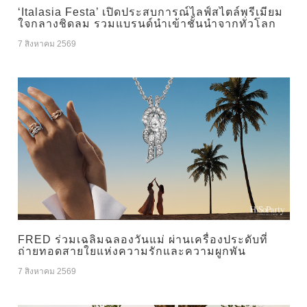
‘Italasia Festa’ เปิดประสบการณ์ไลฟ์สไตล์พรีเมียม
ใจกลางชิดลม รวมแบรนด์นำเข้าชั้นนำจากทั่วโลก
7 สิงหาคม 2569
FRED ร่วมเฉลิมฉลองวันแม่ ผ่านเครื่องประดับที่
ถ่ายทอดสายใยแห่งความรักและความผูกพัน
7 สิงหาคม 2569