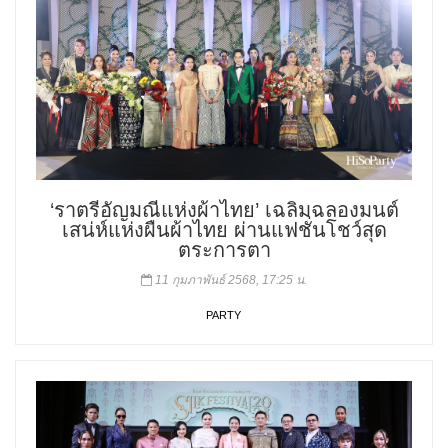
‘ราตรีอัญมณีแห่งผ้าไทย’ เฉลิมฉลองมนต์
เสน่ห์แห่งผืนผ้าไทย ผ่านแฟชั่นโชว์สุด
ตระการตา
11 กุมภาพันธ์ 2568, 17:25 น.
PARTY