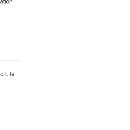
ation
o Life