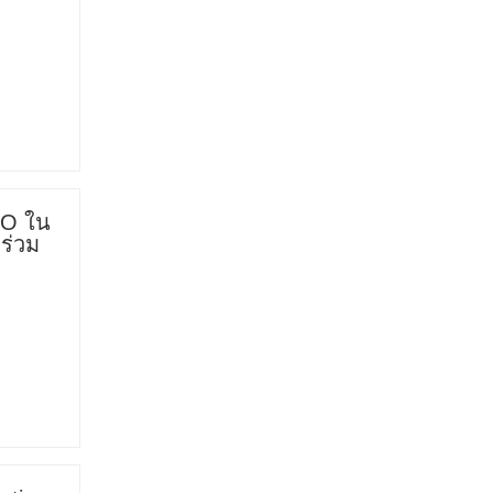
DO ใน
มร่วม