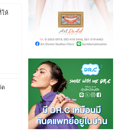
ให้
ัด