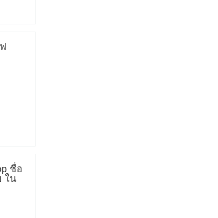
ีฟ
 ชื่อ
ย ใน