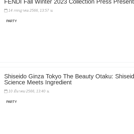
FENDI Fall Winter 2023 Collection Press Present
14 กรกฎาคม 2566, 13:57 น.
PARTY
Shiseido Ginza Tokyo The Beauty Otaku: Shiseid
Science Meets Ingredient
10 มีนาคม 2566, 13:40 น.
PARTY