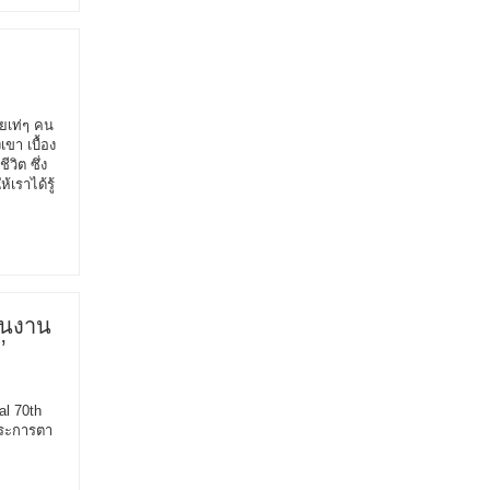
ายเท่ๆ คน
ขา เบื้อง
วิต ซึ่ง
เราได้รู้
 ในงาน
’
al 70th
ตระการตา