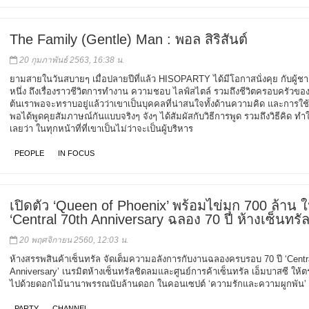
The Family (Gentle) Man : พอล สิริสันต์
20 กุมภาพันธ์ 2563, 16:38 น.
ยามสายในวันสบายๆ เมื่อปลายปีที่แล้ว HISOPARTY ได้มีโอกาสนั่งคุย กับผู้ช
หนึ่ง ถึงเรื่องราวชีวิตการทำงาน ความชอบ ไลฟ์สไตล์ รวมถึงชีวิตครอบครัวของเ
ต้นเราพอจะทราบอยู่แล้วว่าเขาเป็นบุคคลที่น่าสนใจทั้งด้านความคิด และการใช้ชี
พอได้พูดคุยสัมภาษณ์กันแบบจริงๆ จังๆ ได้สัมผัสกับวิธีการพูด รวมถึงวิธีคิด ทำให้
เลยว่า ในทุกหน้าที่ที่เขาเป็นไม่ว่าจะเป็นผู้บริหาร
PEOPLE
IN FOCUS
เปิดตัว ‘Queen of Phoenix’ พร้อมไข่มุก 700 ล้าน
‘Central 70th Anniversary ฉลอง 70 ปี ห้างเซ็นทรัล
20 พฤศจิกายน 2560, 12:03 น.
ห้างสรรพสินค้าเซ็นทรัล จัดเต็มความอลังการกับงานฉลองครบรอบ 70 ปี ‘Centr
Anniversary’ เนรมิตห้างเซ็นทรัลชิดลมและศูนย์การค้าเซ็นทรัล เอ็มบาสซี ให้
ไปด้วยดอกไม้นานาพรรณนับล้านดอก ในคอนเซปต์ ‘ความรักและความผูกพัน’
PARTY
CHANNEL