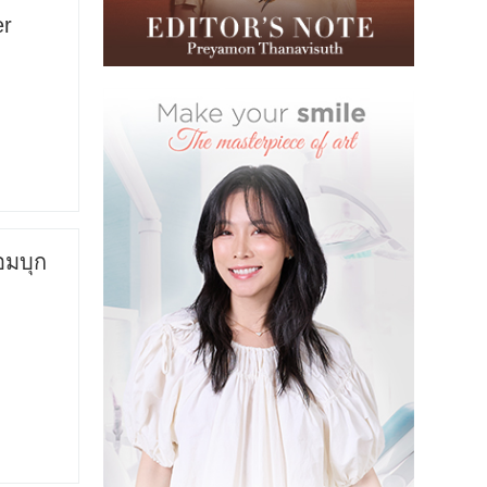
er
อมบุก