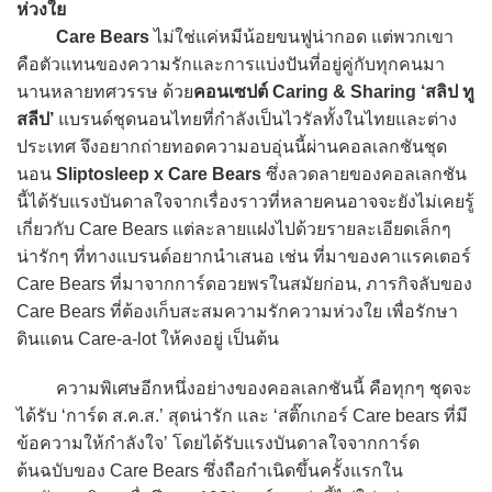
ห่วงใย
Care Bears
ไม่ใช่แค่หมีน้อยขนฟูน่ากอด แต่พวกเขา
คือตัวแทนของความรักและการแบ่งปันที่อยู่คู่กับทุกคนมา
นานหลายทศวรรษ ด้วย
คอนเซปต์
Caring & Sharing ‘สลิป ทู
สลีป’
แบรนด์ชุดนอนไทยที่กำลังเป็นไวรัลทั้งในไทยและต่าง
ประเทศ จึงอยากถ่ายทอดความอบอุ่นนี้ผ่านคอลเลกชันชุด
นอน
Sliptosleep x Care Bears
ซึ่งลวดลายของคอลเลกชัน
นี้ได้รับแรงบันดาลใจจากเรื่องราวที่หลายคนอาจจะยังไม่เคยรู้
เกี่ยวกับ Care Bears แต่ละลายแฝงไปด้วยรายละเอียดเล็กๆ
น่ารักๆ ที่ทางแบรนด์อยากนำเสนอ เช่น ที่มาของคาแรคเตอร์
Care Bears ที่มาจากการ์ดอวยพรในสมัยก่อน, ภารกิจลับของ
Care Bears ที่ต้องเก็บสะสมความรักความห่วงใย เพื่อรักษา
ดินแดน Care-a-lot ให้คงอยู่ เป็นต้น
ความพิเศษอีกหนึ่งอย่างของคอลเลกชันนี้ คือทุกๆ ชุดจะ
ได้รับ ‘การ์ด ส.ค.ส.’ สุดน่ารัก และ ‘สติ๊กเกอร์ Care bears ที่มี
ข้อความให้กำลังใจ’ โดยได้รับแรงบันดาลใจจากการ์ด
ต้นฉบับของ Care Bears ซึ่งถือกำเนิดขึ้นครั้งแรกใน