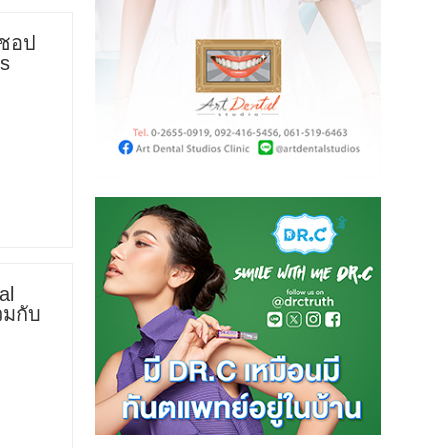
์ชอป
’s
al
วมกับ