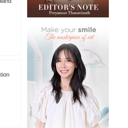
iland
tion