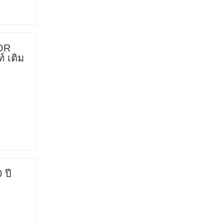
OR
์ เติม
 ปี