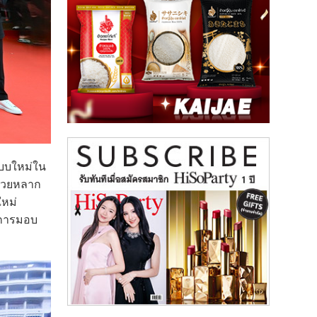
บบใหม่ใน
ด้วยหลาก
หม่
นการมอบ