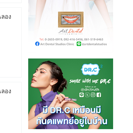
 ฉลอง
 ฉลอง