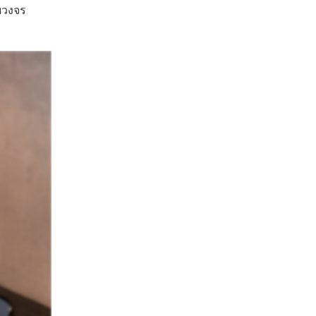
บวงจร