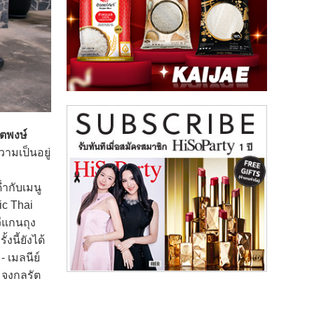
ุตพงษ์
ามเป็นอยู่
่ำกับเมนู
c Thai
ีแกนถุง
นี้ยังได้
 เมลนีย์
า จงกลรัต