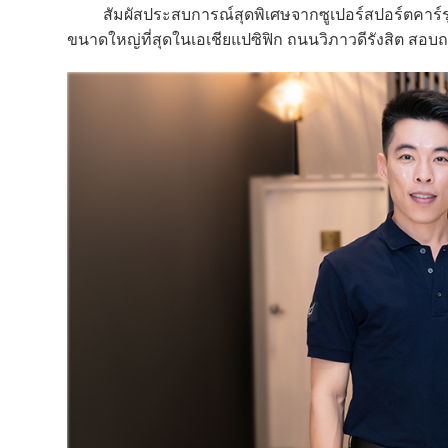
สัมผัสประสบการณ์สุดพิเศษจากซูเปอร์สปอร์ตคาร์รุ่นใ
ขนาดใหญ่ที่สุดในเอเชียแปซิฟิก ถนนวิภาวดีรังสิต สอบถา