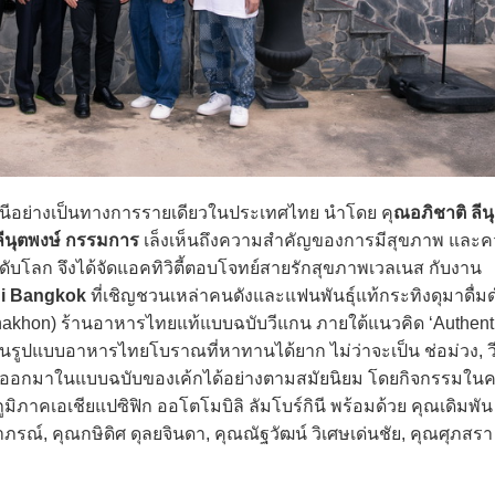
นีอย่างเป็นทางการรายเดียวในประเทศไทย นำโดย คุ
ณอภิชาติ ลีน
ีนุตพงษ์ กรรมการ
เล็งเห็นถึงความสำคัญของการมีสุขภาพ และคว
ระดับโลก จึงได้จัดแอคทิวิตี้ตอบโจทย์สายรักสุขภาพเวลเนส กับงาน
ni Bangkok
ที่เชิญชวนเหล่าคนดังและแฟนพันธุ์แท้กระทิงดุมาดื่มด
khon) ร้านอาหารไทยแท้แบบฉบับวีแกน ภายใต้แนวคิด ‘Authenti
ในรูปแบบอาหารไทยโบราณที่หาทานได้ยาก ไม่ว่าจะเป็น ช่อม่วง, ว
รค์ออกมาในแบบฉบับของเค้กได้อย่างตามสมัยนิยม โดยกิจกรรมในครั้ง
ิภาคเอเชียแปซิฟิก ออโตโมบิลิ ลัมโบร์กินี พร้อมด้วย คุณเดิมพัน -
าภรณ์, คุณกษิดิศ ดุลยจินดา, คุณณัฐวัฒน์ วิเศษเด่นชัย, คุณศุภสร