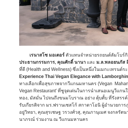
เรนาสโซ มอเตอร์
ตัวแทนจำหน่ายรถยนต์ลัมโบร์กิ
ประธานกรรมการ, คุณศักดิ์ นานา
และ
ม.ล.พลอยนภัส ล
ที่ดี (Health and Wellness) ซึ่งเป็นหนึ่งในเมกะเทรนด์
Experience
Thai Vegan Elegance with Lamborghi
ทางเลือกเพื่อสุขภาพจากวีแกนมหานคร (Vegan Mahana
Vegan Restaurant’ ที่ชูจุดเด่นในการนำเสนอเมนูวีแกน
ทอง, มัสมั่น ไปจนถึงขนมโบราณ อย่าง ตุ้บตั้บ ที่รังสร
รับเกียรติจาก มร.ฟรานเชสโก้ สกาดาโอนิ ผู้อำนวยการภูม
อยู่วิทยา, คุณสุรเชษฐ วรวงศ์วสุ, คุณภานุเมศ จงกลรัตน
นาภรณ์ ร่วมงาน ณ วีแกนมหานคร