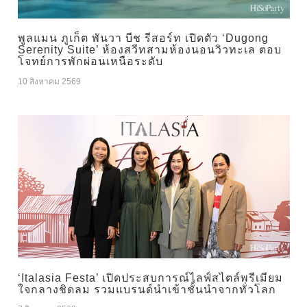
พูลแมน ภูเก็ต พันวา บีช รีสอร์ท เปิดตัว ‘Dugong
Serenity Suite’ ห้องสวีทสามห้องนอนวิวทะเล ตอบ
โจทย์การพักผ่อนเหนือระดับ
10 สิงหาคม 2569
‘Italasia Festa’ เปิดประสบการณ์ไลฟ์สไตล์พรีเมียม
ใจกลางชิดลม รวมแบรนด์นำเข้าชั้นนำจากทั่วโลก