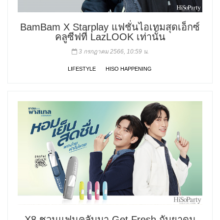
BamBam X Starplay แฟชั่นไอเทมสุดเอ็กซ์
คลูซีฟที่ LazLOOK เท่านั้น
3 กรกฎาคม 2566, 10:59 น.
LIFESTYLE
HISO HAPPENING
X8 ชวนแฟนคลับมา Get Fresh กับยาดม