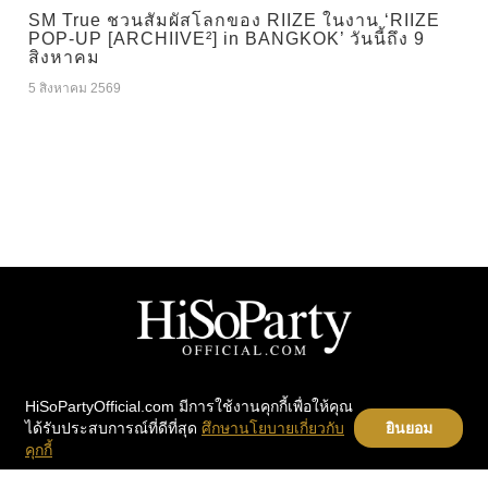
SM True ชวนสัมผัสโลกของ RIIZE ในงาน ‘RIIZE
POP-UP [ARCHIIVE²] in BANGKOK’ วันนี้ถึง 9
สิงหาคม
5 สิงหาคม 2569
HiSoPartyOfficial.com มีการใช้งานคุกกี้เพื่อให้คุณ
PARTY
Home
ได้รับประสบการณ์ที่ดีที่สุด
ศึกษานโยบายเกี่ยวกับ
ยินยอม
PEOPLE
Instragram
คุกกี้
BEAUTY
Contact