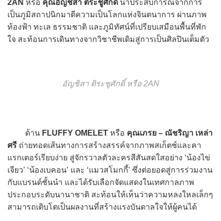
2AN
หรือ
คุณอัญชิสา ติระชูศักดิ์
นำประสบการณ์จากการ
เป็นภูมิสถาปนิกมาตีความเป็นโลกแห่งจินตนาการ ผ่านภาพ
ท้องฟ้า ทะเล ธรรมชาติ และภูมิทัศน์ที่เปรียบเสมือนพื้นที่พัก
ใจ สะท้อนการเดินทางจากวิชาชีพเดิมสู่การเป็นศิลปินเต็มตัว
อัญชิสา ติระชูศักดิ์ หรือ 2AN
ด้าน
FLUFFY OMELET
หรือ
คุณเภรย – ณัชริญา เหล่า
ศรี
ถ่ายทอดเส้นทางการสร้างสรรค์จากภาพสเก็ตช์และคา
แรกเตอร์เรียบง่าย สู่จักรวาลตัวละครสีสันสดใสอย่าง ‘น้องไข่
เจียว’ ‘น้องเบคอน’ และ ‘แมวสโมกกี้’ ซึ่งต่อยอดสู่การร่วมงาน
กับแบรนด์ชั้นนำ และได้รับเลือกจัดแสดงในเทศกาลภาพ
ประกอบระดับนานาชาติ สะท้อนให้เห็นว่าความหลงใหลเล็กๆ
สามารถเติบโตเป็นผลงานที่สร้างแรงบันดาลใจให้ผู้คนได้