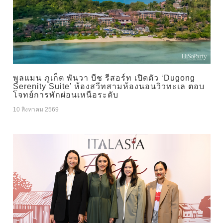
พูลแมน ภูเก็ต พันวา บีช รีสอร์ท เปิดตัว ‘Dugong
Serenity Suite’ ห้องสวีทสามห้องนอนวิวทะเล ตอบ
โจทย์การพักผ่อนเหนือระดับ
10 สิงหาคม 2569