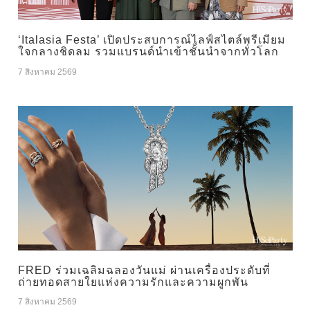
‘Italasia Festa’ เปิดประสบการณ์ไลฟ์สไตล์พรีเมียม
ใจกลางชิดลม รวมแบรนด์นำเข้าชั้นนำจากทั่วโลก
7 สิงหาคม 2569
FRED ร่วมเฉลิมฉลองวันแม่ ผ่านเครื่องประดับที่
ถ่ายทอดสายใยแห่งความรักและความผูกพัน
7 สิงหาคม 2569