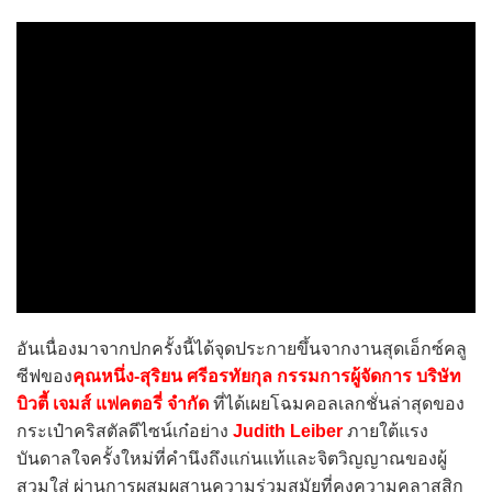
อันเนื่องมาจากปกครั้งนี้ได้จุดประกายขึ้นจากงานสุดเอ็กซ์คลู
ซีฟของ
คุณหนึ่ง-สุริยน ศรีอรทัยกุล กรรมการผู้จัดการ บริษัท
บิวตี้ เจมส์ แฟคตอรี่ จำกัด
ที่ได้เผยโฉมคอลเลกชั่นล่าสุดของ
กระเป๋าคริสตัลดีไซน์เก๋อย่าง
Judith Leiber
ภายใต้แรง
บันดาลใจครั้งใหม่ที่คำนึงถึงแก่นแท้และจิตวิญญาณของผู้
สวมใส่ ผ่านการผสมผสานความร่วมสมัยที่คงความคลาสสิก