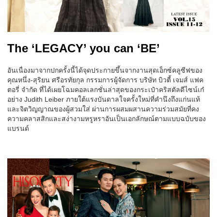
The ‘LEGACY’ you can ‘BE’
อันเนื่องมาจากปกครั้งนี้ได้จุดประกายขึ้นจากงานสุดเอ็กซ์คลูซีฟของ
คุณหนึ่ง-สุริยน ศรีอรทัยกุล กรรมการผู้จัดการ บริษัท บิวตี้ เจมส์ แฟค
ตอรี่ จำกัด ที่ได้เผยโฉมคอลเลกชั่นล่าสุดของกระเป๋าคริสตัลดีไซน์เก๋
อย่าง Judith Leiber ภายใต้แรงบันดาลใจครั้งใหม่ที่คำนึงถึงแก่นแท้
และจิตวิญญาณของผู้สวมใส่ ผ่านการผสมผสานความร่วมสมัยที่คง
ความคลาสสิกและสง่างามหรูหราอันเป็นเอกลักษณ์ตามแบบฉบับของ
แบรนด์