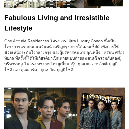
Fabulous Living and Irresistible
Lifestyle
One Altitude Residences โครงการ Ultra Luxury Condo ซึ่งเป็น
โครงการแรกบนถนนจันทน์-เจริญกรุง ภายใต้คอนเซ็ปต์ เพื่อการใช้
ชีวิตเหนือระดับใจกลางกรุง ของผู้บริหารคนเก่ง คุณหนึ่ง - สุริยน ศรีอร
ทัยกุล ที่ครั้งนี้ได้ให้เกียรติมาเป็นนายแบบถ่ายแฟชั่นเซ็ตร่วมกับสองผู้
บริหารหนุ่มไฟแรง ทายาท ไทยยูเนี่ยนกรุ๊ป คุณเยน - ธนโชติ บุญมี
โชติ และคุณมาร์ค - บุณปวีณ บุญมีโชติ