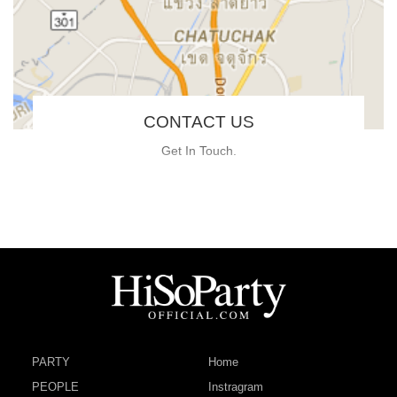
CONTACT US
Get In Touch.
PARTY
Home
PEOPLE
Instragram