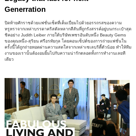
Generration
ปิดท้ายศักราชด้วยแฟชั่นเซ็ตที่เต็มเปี่ยมไปด้วยอรรถรสของความ
หรูหราจากเหล่าบรรดาคริสตัลหลากสีสันที่ถูกรังสรรค์อยู่บนกระเป๋าสุด
ชิคอย่าง Judith Leiber ภายใต้บริษัทเพชรอันดับหนึ่ง Beauty Gems
ของคุณหนึ่ง-สุริยน ศรีอรทัยกุล โดยคอนเซ็ปต์ของการถ่ายแฟชั่นใน
ครั้งนี้ได้ถูกถ่ายทอดผ่านความสดใสจากเหล่าเซเลบริตี้ตัวน้อย ทำให้ทีม
งานของเรานั้นต้องอมยิ้มไปกับความน่ารักตลอดทั้งการทำงานเลยที
เดียว