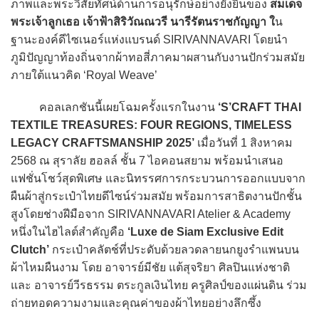
ภาพและพระวิสัยทัศน์ด้านการอนุรักษ์อย่างยั่งยืนของ
สมเด็จ
พระเจ้าลูกเธอ เจ้าฟ้าสิริวัณณวรี นารีรัตนราชกัญญา ใ
น
ฐานะองค์ดีไซเนอร์แห่งแบรนด์ SIRIVANNAVARI โดยนำ
ภูมิปัญญาท้องถิ่นจากผ้าทอสี่ภาคมาผสานกับงานปักร่วมสมัย
ภายใต้แนวคิด ‘Royal Weave’
คอลเลกชันนี้เผยโฉมครั้งแรกในงาน
‘S’CRAFT THAI
TEXTILE TREASURES: FOUR REGIONS, TIMELESS
LEGACY CRAFTSMANSHIP 2025’
เมื่อวันที่ 1 สิงหาคม
2568 ณ สุราลัย ฮอลล์ ชั้น 7 ไอคอนสยาม พร้อมนำเสนอ
แฟชั่นโชว์สุดพิเศษ และนิทรรศการกระบวนการออกแบบจาก
ผืนผ้าสู่กระเป๋าไทยดีไซน์ร่วมสมัย พร้อมการสาธิตงานปักชั้น
สูงโดยช่างฝีมือจาก SIRIVANNAVARI Atelier & Academy
หนึ่งในไฮไลต์สำคัญคือ
‘Luxe de Siam Exclusive Edit
Clutch’
กระเป๋าคลัตช์ที่ประดับด้วยลวดลายนกยูงรำแพนบน
ผ้าไหมผืนงาม โดย อาจารย์มีชัย แต้สุจริยา ศิลปินแห่งชาติ
และ อาจารย์วีรธรรม ตระกูลเงินไทย ครูศิลป์ของแผ่นดิน ร่วม
ถ่ายทอดความงามและคุณค่าของผ้าไทยอย่างลึกซึ้ง