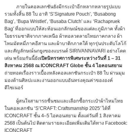
ภายในคอลเลกชันยังมีกระเป๋าอีกหลากหลายรูปแบบ
รวมทั้งสิ้น 88 ใบ อาทิ ‘S’Signature Pouch’, ‘Busabong
Bag’, ‘Bupa Wristlet’, ‘Busaba Clutch’ และ ‘Rachapruek
Bag’ ที่ออกแบบให้สะท้อนเอกลักษณ์ของแต่ละภูมิภาค ทั้งผ้า
ใยธรรมชาติจากภาคเหนือ ผ้าทอลวดลายไทยภาคกลาง ผ้า
ไหมมัดหมี่ภาคอีสาน และผ้าบาติกภาคใต้ ทุกรุ่นประดับโลโก้
และสัญลักษณ์นกยูงของแบรนด์ SIRIVANNAVARI อย่างโดด
เด่น พร้อมกันนี้ยัง
เปิดนิทรรศการพิเศษระหว่างวันที่ 1 – 31
สิงหาคม 2568 ณ ICONCRAFT Globe ชั้น 4 ไอคอนสยาม
ถ่ายทอดเรื่องราวเบื้องหลังคอลเลกชันกระเป๋า 88 ใบ ผ่านมุม
มองด้านศิลปะและงานออกแบบอันทรงคุณค่าขององค์
ดีไซเนอร์
ผู้สนใจสามารถชื่นชมและเลือกซื้อกระเป๋าผ้าไหมไทย
ในคอลเลกชัน ‘S’CRAFT: Craftsmanship 2025’ ได้ที่
ICONCRAFT ชั้น 4–5 ไอคอนสยาม ตั้งแต่วันที่ 1 สิงหาคม
2568 เป็นต้นไป ติดตามรายละเอียดเพิ่มเติมได้ทาง Facebook:
ICONCRAFT