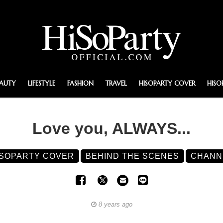
EAUTY
LIFESTYLE
FASHION
TRAVEL
HISOPARTY COVER
HISO
Love you, ALWAYS...
ISOPARTY COVER
BEHIND THE SCENES
CHANN
8 years ago