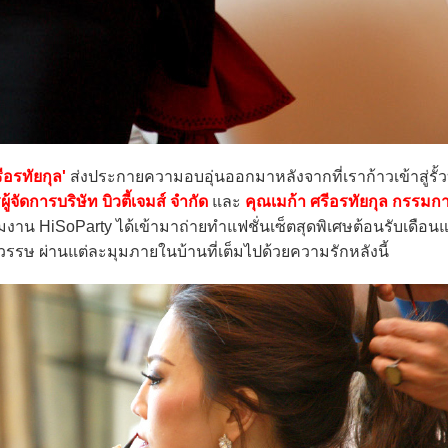
ีอรทัยกุล'
ส่งประกายความอบอุ่นออกมาหลังจากที่เราก้าวเข้าสู่รั้ว
ู้จัดการบริษัท บิวตี้เจมส์ จำกัด
และ
คุณเมก้า ศรีอรทัยกุล กรรมกา
บทีมงาน HiSoParty ได้เข้ามาถ่ายทำแฟชั่นเซ็ตสุดพิเศษต้อนรับเดือ
วรรษ ผ่านแต่ละมุมภายในบ้านที่เต็มไปด้วยความรักหลังนี้