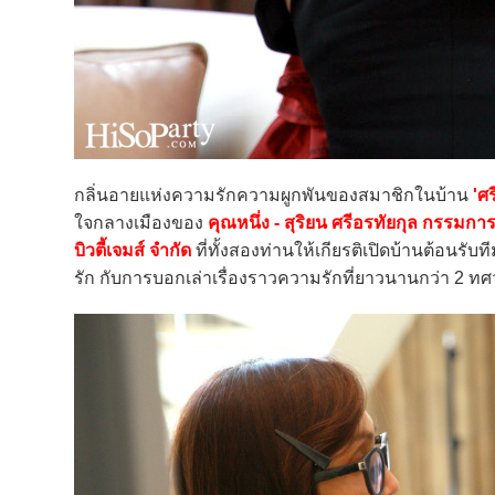
กลิ่นอายแห่งความรักความผูกพันของสมาชิกในบ้าน
'ศร
ใจกลางเมืองของ
คุณหนึ่ง - สุริยน ศรีอรทัยกุล กรรมการผ
บิวตี้เจมส์ จำกัด
ที่ทั้งสองท่านให้เกียรติเปิดบ้านต้อนรั
รัก กับการบอกเล่าเรื่องราวความรักที่ยาวนานกว่า 2 ทศ