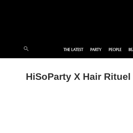
THE LATEST
PARTY
PEOPLE
B
HiSoParty X Hair Rituel 