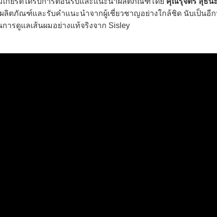
กียรติได้รับการต้อนรับและแนะนำผลิตภัณฑ์โดย
คุณรุจิตร สุธน
ิตภัณฑ์และรับคำแนะนำจากผู้เชี่ยวชาญอย่างใกล้ชิด นับเป็นอีกห
ารดูแลเส้นผมอย่างแท้จริงจาก Sisley