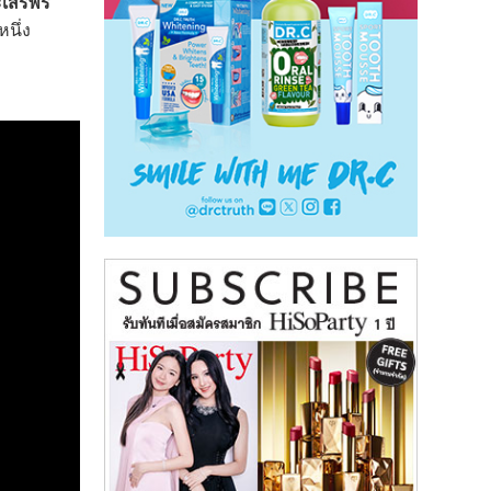
ะเสรีพร
นึ่ง