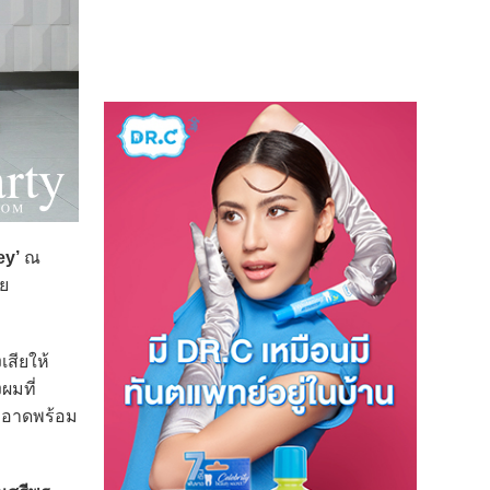
ey’
ณ
ย
เสียให้
ผมที่
ะอาดพร้อม