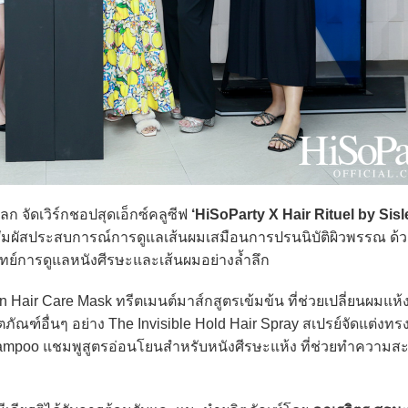
 จัดเวิร์กชอปสุดเอ็กซ์คลูซีฟ
‘HiSoParty X Hair Rituel by Sisl
ผัสประสบการณ์การดูแลเส้นผมเสมือนการปรนนิบัติผิวพรรณ ด้ว
จทย์การดูแลหนังศีรษะและเส้นผมอย่างล้ำลึก
air Care Mask ทรีตเมนต์มาส์กสูตรเข้มข้น ที่ช่วยเปลี่ยนผมแห้ง
ภัณฑ์อื่นๆ อย่าง The Invisible Hold Hair Spray สเปรย์จัดแต่งทรง
hampoo แชมพูสูตรอ่อนโยนสำหรับหนังศีรษะแห้ง ที่ช่วยทำความส