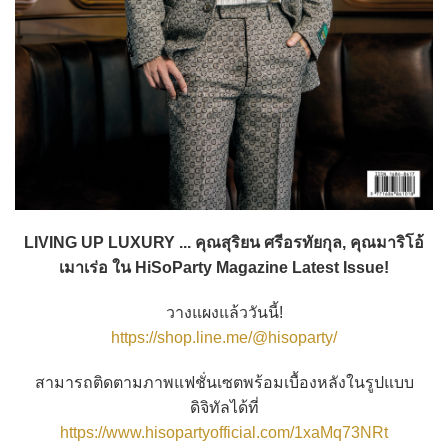
LIVING UP LUXURY ... คุณสุริยน ศรีอรทัยกุล, คุณมาริโอ้
เมาเร่อ ใน HiSoParty Magazine Latest Issue!
วางแผงแล้ววันนี้!
https://shop.line.me/@hisoparty/
สามารถติดตามภาพแฟชั่นเซตพร้อมเบื้องหลังในรูปแบบ
ดิจิทัลได้ที่
https://www.hisopartyofficial.com/1xaMq73NRt