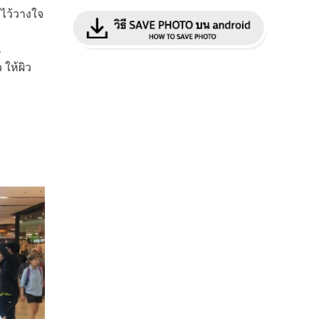
มไว้วางใจ
น
 ให้ผิว