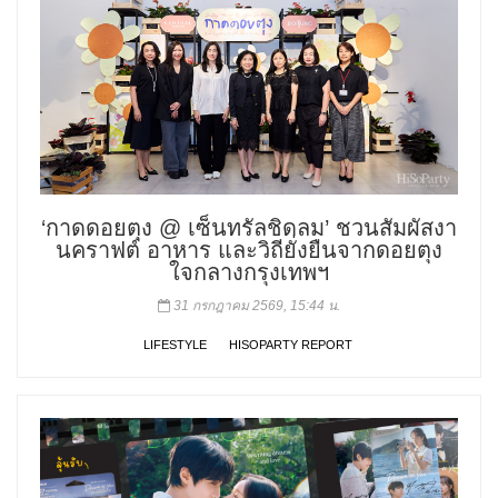
‘กาดดอยตุง @ เซ็นทรัลชิดลม’ ชวนสัมผัสงา
นคราฟต์ อาหาร และวิถียั่งยืนจากดอยตุง
ใจกลางกรุงเทพฯ
31 กรกฎาคม 2569, 15:44 น.
LIFESTYLE
HISOPARTY REPORT