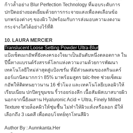
ก้าวล้ำอย่าง Blur Perfection Technology ที่มอบระดับการ
ปกปิดอย่างยอดเยี่ยมด้วยการกระจายแสงเพื่อลดเลือนข้อ
บกพร่องต่างๆ ของผิว ไปพร้อมกับการส่งมอบความงดงาม
กระจ่างใสได้อย่างไร้ที่ติ
10. LAURA MERCIER
Translucent Loose Setting Powder Ultra-Blur
แป้งเซ็ตเมกอัพที่ยังคงครองใจมาเป็นอันดับหนึ่งตลอดกาล ใน
ปีนี้ทางแบรนด์รังสรรค์โลกแห่งความงามด้วยการพัฒนา
เทคโนโลยีใหม่ล่าสุดสู่แป้งเซรั่ม ที่มีส่วนผสมของสกินแคร์
ออร์แกนิคมากกว่า 85% มาพร้อมสูตร talc-free ช่วยเซ็ตเม
กอัพให้ติดทนยาวนาน 16 ชั่วโมง และเทคโนโลยีเบลอผิวให้
เรียบเนียน ปกปิดรูขุมขน ริ้วรอยร่องลึก เนื้อสัมผัสเบาสบายผิว
นอกจากนี้ยังผสาน Hyaluronic Acid + Ultra, Finely Milled
Texture ช่วยล็อคผิวให้ชุ่มชื้น ไม่ทำให้ผิวแห้งหรือลอก มีให้
เลือกถึง 3 เฉดสี เพื่อตอบโจทย์ทุกโทนสีผิว
Author By : Aunnkanta.Her