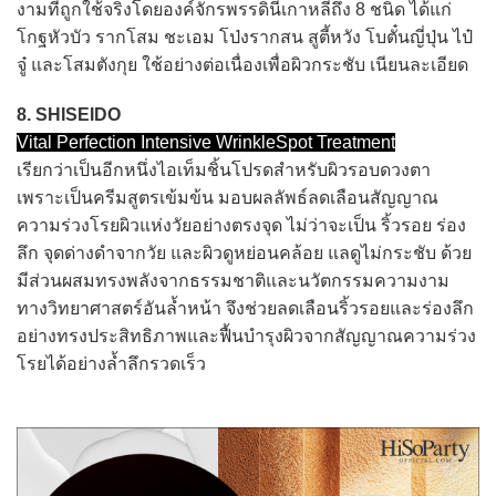
งามที่ถูกใช้จริงโดยองค์จักรพรรดินีเกาหลีถึง 8 ชนิด ได้แก่
โกฐหัวบัว รากโสม ชะเอม โป่งรากสน สูตี้หวัง โบตั๋นญี่ปุ่น ไป๋
จู๋ และโสมตังกุย ใช้อย่างต่อเนื่องเพื่อผิวกระชับ เนียนละเอียด
8. SHISEIDO
Vital Perfection Intensive WrinkleSpot Treatment
เรียกว่าเป็นอีกหนึ่งไอเท็มชิ้นโปรดสำหรับผิวรอบดวงตา
เพราะเป็นครีมสูตรเข้มข้น มอบผลลัพธ์ลดเลือนสัญญาณ
ความร่วงโรยผิวแห่งวัยอย่างตรงจุด ไม่ว่าจะเป็น ริ้วรอย ร่อง
ลึก จุดด่างดำจากวัย และผิวดูหย่อนคล้อย แลดูไม่กระชับ ด้วย
มีส่วนผสมทรงพลังจากธรรมชาติและนวัตกรรมความงาม
ทางวิทยาศาสตร์อันล้ำหน้า จึงช่วยลดเลือนริ้วรอยและร่องลึก
อย่างทรงประสิทธิภาพและฟื้นบำรุงผิวจากสัญญาณความร่วง
โรยได้อย่างล้ำลึกรวดเร็ว