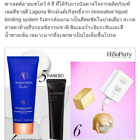
พาเลตต์อายแชโดว์ 4 สี ที่ได้รับแรงบันดาลใจจากผลิตภัณฑ์
เฉดสีขายดี Laguna พิกเม้นต์บริสุทธิ์จาก innovative liquid
binding system รังสรรค์ออกมาเป็นสีสดชัดในปาดเดียว สะกด
สายตาด้วยสีบรอนซ์ธรรมชาติ ชิมเมอร์ระยิบระยับและสี
น้ำตาลเข้ม เหมาะมากที่จะพกพาเป็นไอเท็มชิ้นโปรด