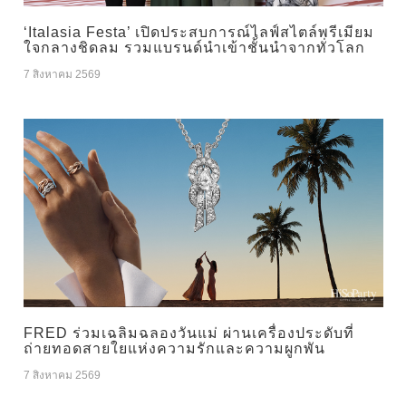
‘Italasia Festa’ เปิดประสบการณ์ไลฟ์สไตล์พรีเมียม
ใจกลางชิดลม รวมแบรนด์นำเข้าชั้นนำจากทั่วโลก
7 สิงหาคม 2569
FRED ร่วมเฉลิมฉลองวันแม่ ผ่านเครื่องประดับที่
ถ่ายทอดสายใยแห่งความรักและความผูกพัน
7 สิงหาคม 2569