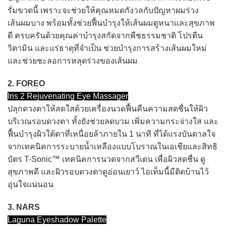
รั่มขวดนี้ เพราะจะช่วยให้คุณหมดกังวลกับปัญหาผมร่วง
เส้นผมบาง พร้อมทั้งช่วยฟื้นบำรุงให้เส้นผมดูหนาและสุขภาพ
ดี ครบครันด้วยคุณค่าบำรุงสกัดจากพืชธรรมชาติ โปรตีน
วิตามิน และแร่ธาตุที่จำเป็น ช่วยบำรุงการสร้างเส้นผมใหม่
และช่วยชะลอการหลุดร่วงของเส้นผม
2. FOREO
Iris 2 Rejuvenating Eye Massager
ปลุกดวงตาให้สดใสด้วยเครื่องนวดฟื้นคืนความสดชื่นให้ผิว
บริเวณรอบดวงตา ทั้งยังช่วยลดบวม เพิ่มความกระจ่างใส และ
ฟื้นบำรุงผิวใต้ตาที่เหนื่อยล้าภายใน 1 นาที ที่ได้แรงบันดาลใจ
จากเทคนิคการระบายน้ำเหลืองแบบโบราณในเอเชียและสิทธิ
บัตร T-Sonic™ เทคนิคการนวดจากสวีเดน เพื่อผิวสดชื่น ดู
สุขภาพดี และผิวรอบดวงตาดูอ่อนเยาว์ ไอเท็มนี้มีติดบ้านไว้
อุ่นใจแน่นอน
3. NARS
Laguna Eyeshadow Palette