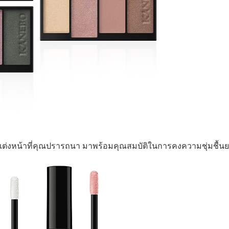
คการแต่งหน้าที่คุณปรารถนา มาพร้อมคุณสมบัติในการคงความชุ่มชื้