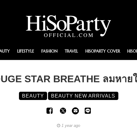
EAUTY
LIFESTYLE
FASHION
TRAVEL
HISOPARTY COVER
HISO
GE STAR BREATHE ลมหายใจแ
BEAUTY
BEAUTY NEW ARRIVALS
1 year ago