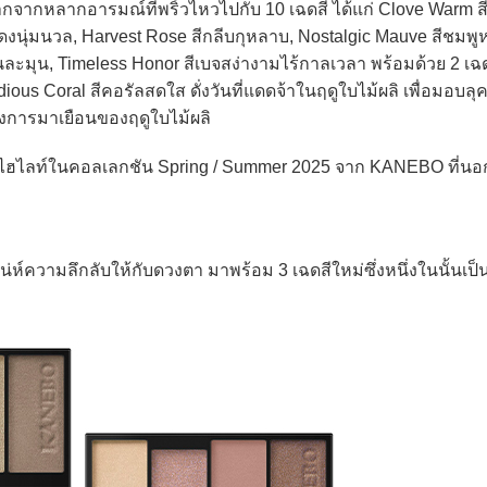
ากหลากอารมณ์ที่พริ้วไหวไปกับ 10 เฉดสี ได้แก่ Clove Warm ส
แดงนุ่มนวล, Harvest Rose สีกลีบกุหลาบ, Nostalgic Mauve สีชมพู
ละมุน, Timeless Honor สีเบจสง่างามไร้กาลเวลา พร้อมด้วย 2 เฉดส
ious Coral สีคอรัลสดใส ดั่งวันที่แดดจ้าในฤดูใบไม้ผลิ เพื่อมอบลุ
ึงการมาเยือนของฤดูใบไม้ผลิ
์ในคอลเลกชัน Spring / Summer 2025 จาก KANEBO ที่นอกจ
่ห์ความลึกลับให้กับดวงตา มาพร้อม 3 เฉดสีใหม่ซึ่งหนึ่งในนั้นเป็น