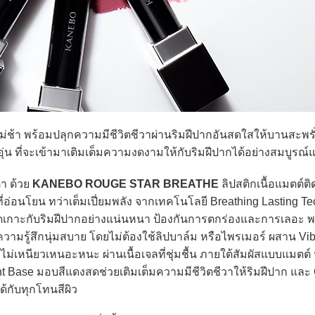
ช้า พร้อมปลุกความมีชีวิตชีวาผ่านริมฝีปากอันสดใสให้บานสะพรั
่น ที่จะเข้ามาเติมเต็มความงดงามให้กับริมฝีปากได้อย่างสมบูรณ์
า ด้วย
KANEBO ROUGE STAR BREATHE
ลิปสติกเนื้อแมตต์
่อ่อนโยน ทว่าเต็มเปี่ยมพลัง จากเทคโนโลยี Breathing Lasting T
ึดเกาะกับริมฝีปากอย่างแน่นหนา ป้องกันการตกร่องและการเลอะ พ
ความรู้สึกนุ่มสบาย โดยไม่ต้องใช้ลิปบาล์ม หรือไพรเมอร์ ผสาน Vi
 ไม่เหนียวเหนอะหนะ ผ่านเนื้อเจลที่ชุ่มชื้น ภายใต้สัมผัสแบบแมตต์ 
ant Base มอบสีแดงสดช่วยเติมเต็มความมีชีวิตชีวาให้ริมฝีปาก และ
้กับทุกโทนสีผิว