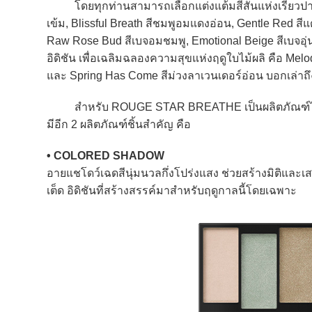
โดยทุกท่านสามารถเลือกแต่งแต้มสีสันแห่งเรียวปากจ
เข้ม, Blissful Breath สีชมพูอมแดงอ่อน, Gentle Red สี
Raw Rose Bud สีเบจอมชมพู, Emotional Beige สีเบจอุ่น
อิดิชัน เพื่อเฉลิมฉลองความสุขแห่งฤดูใบไม้ผลิ คือ Melod
และ Spring Has Come สีม่วงลาเวนเดอร์อ่อน บอกเล่าถ
สำหรับ ROUGE STAR BREATHE เป็นผลิตภัณฑ์ไฮไลท
มีอีก 2 ผลิตภัณฑ์ชิ้นสำคัญ คือ
• COLORED SHADOW
อายแชโดว์เฉดสีนุ่มนวลกึ่งโปร่งแสง ช่วยสร้างมิติและเสน
เต็ด อิดิชันที่สร้างสรรค์มาสำหรับฤดูกาลนี้โดยเฉพาะ