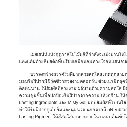
เผยเสน่ห์แห่งฤดูกาลใบไม้ผลิที่กำลังจะเบ่งบานในไม่
แต่งแต้มด้วยลิปสติกที่เปรียบเสมือนลมหายใจอันแสนอบอุ
บรรจงสร้างสรรค์ริมฝีปากสวยสดใสสะกดทุกสายต
มอบริมฝีปากมีชีวิตชีวาสวยงามตลอดวัน ช่วยเนรมิตลุคที
ติดทนนาน ให้สัมผัสที่สวยงาม ผลิบานด้วยความสดใส ย
ความชุ่มชื้นเพื่อปกป้องริมฝีปากจากความแห้งกร้าน ให้
Lasting Ingredients และ Misty Gel มอบสัมผัสที่โปร่งใส
ทำให้ริมฝีปากดูเอิบอิ่มและนุ่มนวล นอกจากนี้ 5R Vibr
Lasting Pigment ให้สีสดใสมาจากภายใน กลมกลืนเข้าได