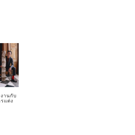
มงานกับ
ารแต่ง