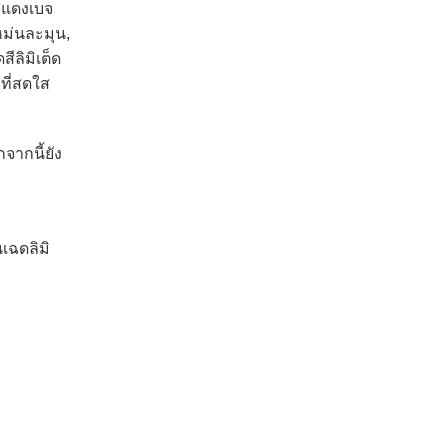
ีแดงเบจ
หม่นละมุน,
ีลิมิเต็ด
คที่สดใส
ากนี้ยัง
เฉดลิมิ