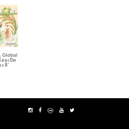
น Global
ร้อมเปิด
มะลิ’