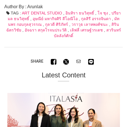
Author By : Arunlak
TAG :
ART DENTAL STUDIO
,
อินทิรา ธนวิสุทธิ์
,
โจ ชุง
,
ปรียา
มล ธนวิสุทธิ์
,
อุษณีย์ มหากิจศิริ ลีโอณีโอ
,
กุลสิรี อรรถจินดา
,
มัท
นพร กอบกุลสุวรรณ
,
กุลวดี ศิริภัทร์
,
วราวุธ เลาหพงศ์ชนะ
,
สิริน
ฉัตรวิชัย
,
อัจฉรา สกุลโรจนประวัติ
,
เลิฟลี่ เศรษฐ์วรเดช
,
สวรินทร์
บัลลังก์ศักดิ์
SHARE
Latest Content