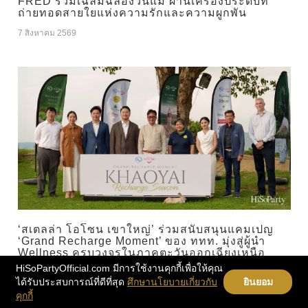
FRED ร่วมเฉลิมฉลองวันแม่ ผ่านเครื่องประดับที่
ถ่ายทอดสายใยแห่งความรักและความผูกพัน
7 สิงหาคม 2569
‘สเตลล่า โอโซน เขาใหญ่’ ร่วมสนับสนุนแคมเปญ
‘Grand Recharge Moment’ ของ ททท. มุ่งสู่ผู้นำ
Wellness ครบวงจรในภาคตะวันออกเฉียงเหนือ
HiSoPartyOfficial.com มีการใช้งานคุกกี้เพื่อให้คุณ
7 สิงหาคม 2569
ได้รับประสบการณ์ที่ดีที่สุด
ศึกษานโยบายเกี่ยวกับ
ยินยอม
คุกกี้