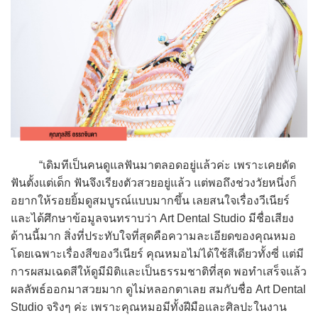
“เดิมทีเป็นคนดูแลฟันมาตลอดอยู่แล้วค่ะ เพราะเคยดัด
ฟันตั้งแต่เด็ก ฟันจึงเรียงตัวสวยอยู่แล้ว แต่พอถึงช่วงวัยหนึ่งก็
อยากให้รอยยิ้มดูสมบูรณ์แบบมากขึ้น เลยสนใจเรื่องวีเนียร์
และได้ศึกษาข้อมูลจนทราบว่า Art Dental Studio มีชื่อเสียง
ด้านนี้มาก สิ่งที่ประทับใจที่สุดคือความละเอียดของคุณหมอ
โดยเฉพาะเรื่องสีของวีเนียร์ คุณหมอไม่ได้ใช้สีเดียวทั้งซี่ แต่มี
การผสมเฉดสีให้ดูมีมิติและเป็นธรรมชาติที่สุด พอทำเสร็จแล้ว
ผลลัพธ์ออกมาสวยมาก ดูไม่หลอกตาเลย สมกับชื่อ Art Dental
Studio จริงๆ ค่ะ เพราะคุณหมอมีทั้งฝีมือและศิลปะในงาน