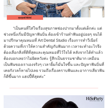
“เป็นคนที่ใส่ใจเรื่องสุขภาพช่องปากมาตั้งแต่เด็กค่ะ แต่
ช่วงหนึ่งเริ่มมีปัญหาฟันบิ่น ต้องเข้าร้านทำฟันอยู่บ่อยๆ จนได้
มาปรึกษาคุณหมอที่ Art Dental Studio เรื่องการทำวีเนียร์
ด้วยความที่เราให้ความสำคัญกับฟันมาก เวลาจะทำอะไรจึง
ต้องเลือกสิ่งที่ดีที่สุดและคุณหมอที่ไว้ใจได้ หลังจากได้ทำแล้ว
ต้องบอกเลยว่าไม่ผิดหวังค่ะ รู้สึกเป็นธรรมชาติมาก เหมือน
เป็นฟันของเราเองจริงๆ เวลายิ้มก็มั่นใจขึ้น และปัญหาฟันบิ่นที่
เคยกังวลก็หายไปเลย รวมถึงเรื่องคราบฟันและอาการเสียวฟัน
ก็ดีขึ้นมาก แฮปปี้ที่สุดค่ะ”