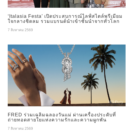
‘Italasia Festa’ เปิดประสบการณ์ไลฟ์สไตล์พรีเมียม
ใจกลางชิดลม รวมแบรนด์นำเข้าชั้นนำจากทั่วโลก
7 สิงหาคม 2569
FRED ร่วมเฉลิมฉลองวันแม่ ผ่านเครื่องประดับที่
ถ่ายทอดสายใยแห่งความรักและความผูกพัน
7 สิงหาคม 2569