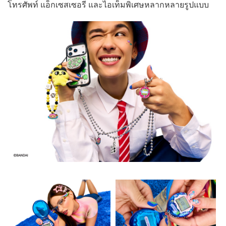
โทรศัพท์ แอ็กเซสเซอรี และไอเท็มพิเศษหลากหลายรูปแบบ