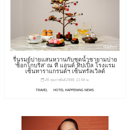
รื่นรมย์บ่ายแสนหวานกับชุดน้ำชายามบ่าย
‘ช็อกโกบริส’ ณ ที แอนด์ ทิปเปิ้ล โรงแรม
เซ็นทาราแกรนด์ฯ เซ็นทรัลเวิลด์
26 กุมภาพันธ์ 2569, 11:54 น.
TRAVEL
HOTEL HAPPENING NEWS