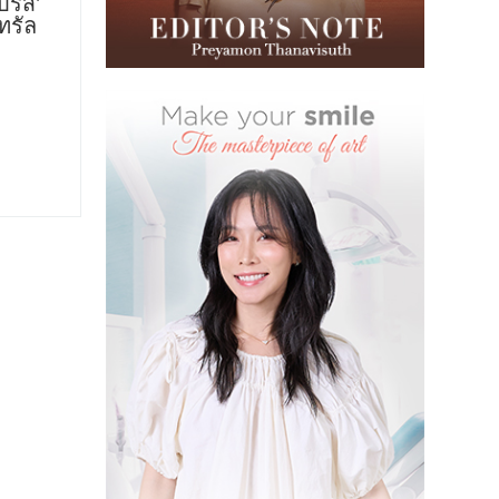
ริส’
ทรัล