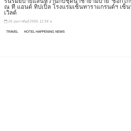
รื่นรมย์บ่ายแสนหวานกับชุดน้ำชายามบ่าย ‘ช็อกโกบ
ณ ที แอนด์ ทิปเปิ้ล โรงแรมเซ็นทาราแกรนด์ฯ เซ็น
เวิลด์
26 กุมภาพันธ์ 2569, 11:54 น.
TRAVEL
HOTEL HAPPENING NEWS