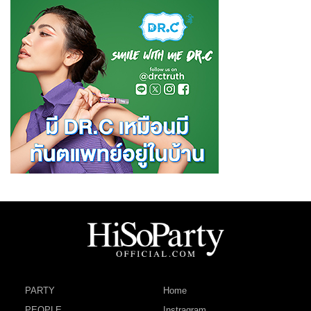
PARTY
Home
PEOPLE
Instragram