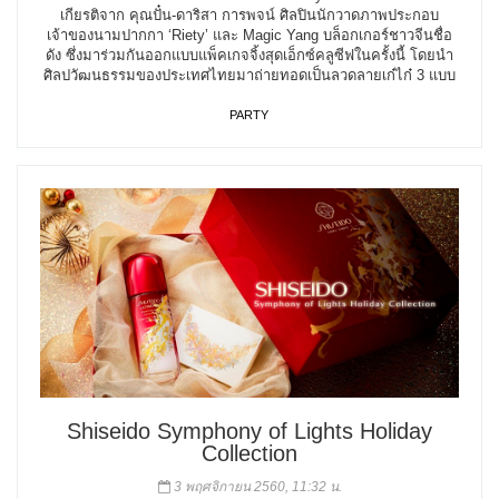
เกียรติจาก คุณปั๋น-ดาริสา การพจน์ ศิลปินนักวาดภาพประกอบ
เจ้าของนามปากกา ‘Riety’ และ Magic Yang บล็อกเกอร์ชาวจีนชื่อ
ดัง ซึ่งมาร่วมกันออกแบบแพ็คเกจจิ้งสุดเอ็กซ์คลูซีฟในครั้งนี้ โดยนำ
ศิลปวัฒนธรรมของประเทศไทยมาถ่ายทอดเป็นลวดลายเก๋ไก๋ 3 แบบ
PARTY
Shiseido Symphony of Lights Holiday
Collection
3 พฤศจิกายน 2560, 11:32 น.